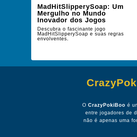
MadHitSlipperySoap: Um
Mergulho no Mundo
Inovador dos Jogos
Descubra o fascinante jogo
MadHitSlipperySoap e suas regras
envolventes.
CrazyPok
O
CrazyPokiBoo
é um
entre jogadores de 
não é apenas uma fo