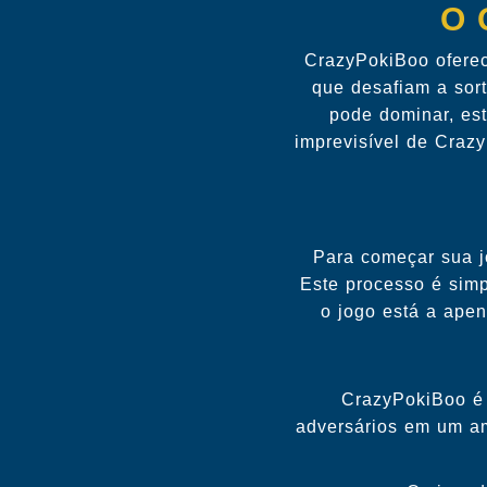
O 
CrazyPokiBoo oferec
que desafiam a sort
pode dominar, est
imprevisível de Crazy
Para começar sua j
Este processo é simp
o jogo está a apen
CrazyPokiBoo é 
adversários em um amb