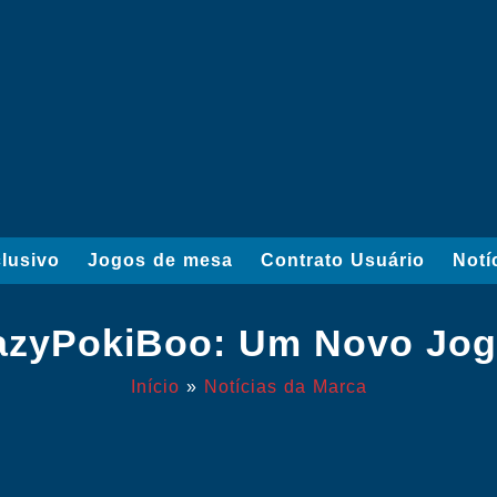
lusivo
Jogos de mesa
Contrato Usuário
Notí
azyPokiBoo: Um Novo Jog
Início
»
Notícias da Marca