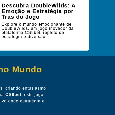
Descubra DoubleWilds: A
Emoção e Estratégia por
Trás do Jogo
Explore o mundo emocionante de
DoubleWilds, um jogo inovador da
plataforma CS8bet, repleto de
estratégia e diversão.
 no Mundo
s, criando entusiasmo
rma
CS8bet
, este jogo
vo onde estratégia e