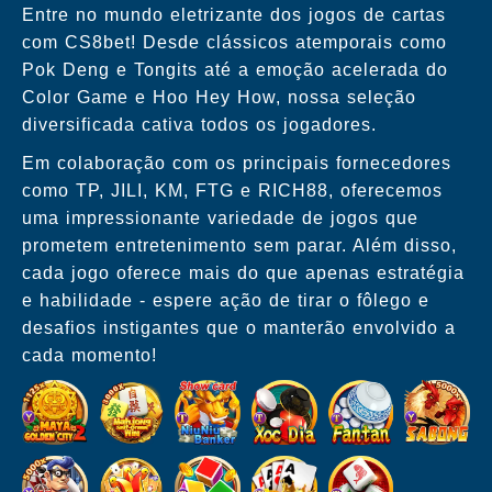
Entre no mundo eletrizante dos jogos de cartas
com CS8bet! Desde clássicos atemporais como
Pok Deng e Tongits até a emoção acelerada do
Color Game e Hoo Hey How, nossa seleção
diversificada cativa todos os jogadores.
Em colaboração com os principais fornecedores
como TP, JILI, KM, FTG e RICH88, oferecemos
uma impressionante variedade de jogos que
prometem entretenimento sem parar. Além disso,
cada jogo oferece mais do que apenas estratégia
e habilidade - espere ação de tirar o fôlego e
desafios instigantes que o manterão envolvido a
cada momento!