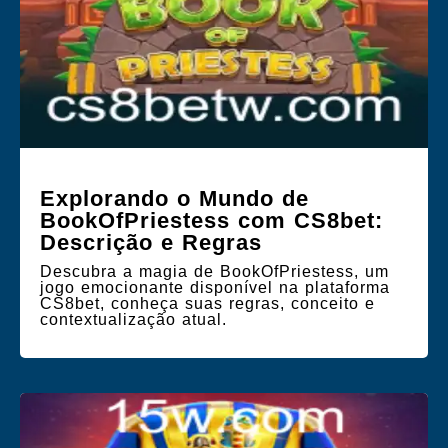
Explorando o Mundo de
BookOfPriestess com CS8bet:
Descrição e Regras
Descubra a magia de BookOfPriestess, um
jogo emocionante disponível na plataforma
CS8bet, conheça suas regras, conceito e
contextualização atual.