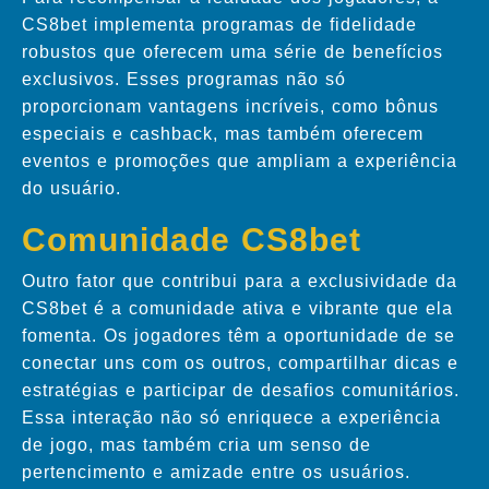
CS8bet implementa programas de fidelidade
robustos que oferecem uma série de benefícios
exclusivos. Esses programas não só
proporcionam vantagens incríveis, como bônus
especiais e cashback, mas também oferecem
eventos e promoções que ampliam a experiência
do usuário.
Comunidade CS8bet
Outro fator que contribui para a exclusividade da
CS8bet é a comunidade ativa e vibrante que ela
fomenta. Os jogadores têm a oportunidade de se
conectar uns com os outros, compartilhar dicas e
estratégias e participar de desafios comunitários.
Essa interação não só enriquece a experiência
de jogo, mas também cria um senso de
pertencimento e amizade entre os usuários.