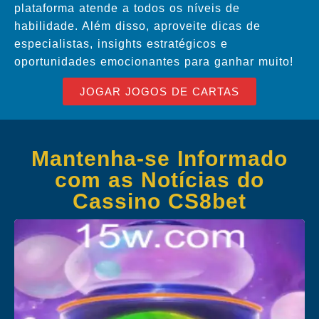
plataforma atende a todos os níveis de
habilidade. Além disso, aproveite dicas de
especialistas, insights estratégicos e
oportunidades emocionantes para ganhar muito!
JOGAR JOGOS DE CARTAS
Mantenha-se Informado
com as Notícias do
Cassino CS8bet