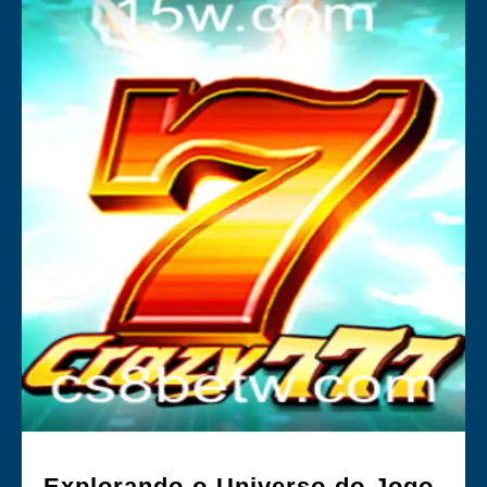
Explorando o Universo do Jogo