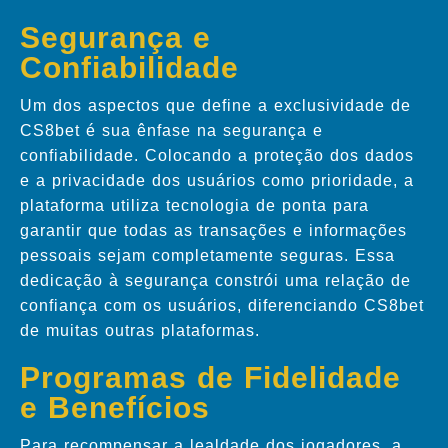
Segurança e
Confiabilidade
Um dos aspectos que define a exclusividade de
CS8bet é sua ênfase na segurança e
confiabilidade. Colocando a proteção dos dados
e a privacidade dos usuários como prioridade, a
plataforma utiliza tecnologia de ponta para
garantir que todas as transações e informações
pessoais sejam completamente seguras. Essa
dedicação à segurança constrói uma relação de
confiança com os usuários, diferenciando CS8bet
de muitas outras plataformas.
Programas de Fidelidade
e Benefícios
Para recompensar a lealdade dos jogadores, a