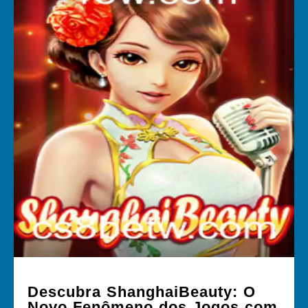
Descubra ShanghaiBeauty: O
Novo Fenômeno dos Jogos com