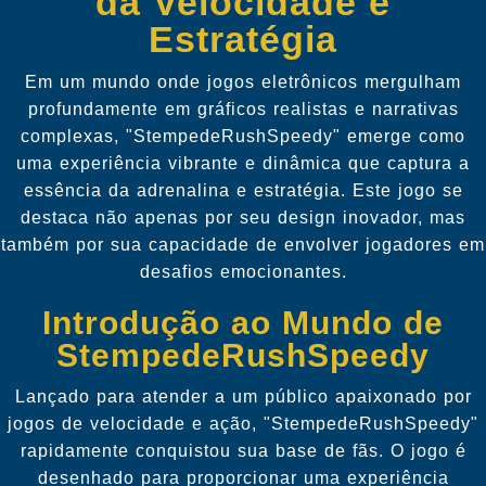
da Velocidade e
Estratégia
Em um mundo onde jogos eletrônicos mergulham
profundamente em gráficos realistas e narrativas
complexas, "StempedeRushSpeedy" emerge como
uma experiência vibrante e dinâmica que captura a
essência da adrenalina e estratégia. Este jogo se
destaca não apenas por seu design inovador, mas
também por sua capacidade de envolver jogadores em
desafios emocionantes.
Introdução ao Mundo de
StempedeRushSpeedy
Lançado para atender a um público apaixonado por
jogos de velocidade e ação, "StempedeRushSpeedy"
rapidamente conquistou sua base de fãs. O jogo é
desenhado para proporcionar uma experiência