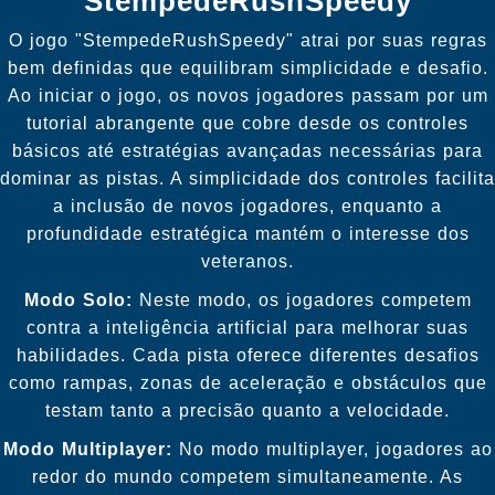
StempedeRushSpeedy
O jogo "StempedeRushSpeedy" atrai por suas regras
bem definidas que equilibram simplicidade e desafio.
Ao iniciar o jogo, os novos jogadores passam por um
tutorial abrangente que cobre desde os controles
básicos até estratégias avançadas necessárias para
dominar as pistas. A simplicidade dos controles facilita
a inclusão de novos jogadores, enquanto a
profundidade estratégica mantém o interesse dos
veteranos.
Modo Solo:
Neste modo, os jogadores competem
contra a inteligência artificial para melhorar suas
habilidades. Cada pista oferece diferentes desafios
como rampas, zonas de aceleração e obstáculos que
testam tanto a precisão quanto a velocidade.
Modo Multiplayer:
No modo multiplayer, jogadores ao
redor do mundo competem simultaneamente. As