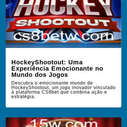
HockeyShootout: Uma
Experiência Emocionante no
Mundo dos Jogos
Descubra o emocionante mundo de
HockeyShootout, um jogo inovador vinculado
à plataforma CS8bet que combina ação e
estratégia.