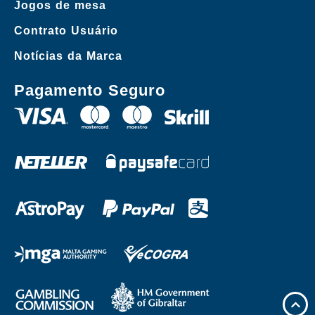
Jogos de mesa
Contrato Usuário
Notícias da Marca
Pagamento Seguro