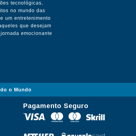
ões tecnológicas,
itos no mundo das
ce um entretenimento
 aqueles que desejam
a jornada emocionante
Todo o Mundo
Pagamento Seguro