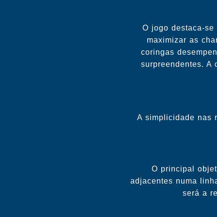
O jogo destaca-se 
maximizar as cha
coringas desempenh
surpreendentes. A
A simplicidade nas 
O principal obje
adjacentes numa linh
será a r