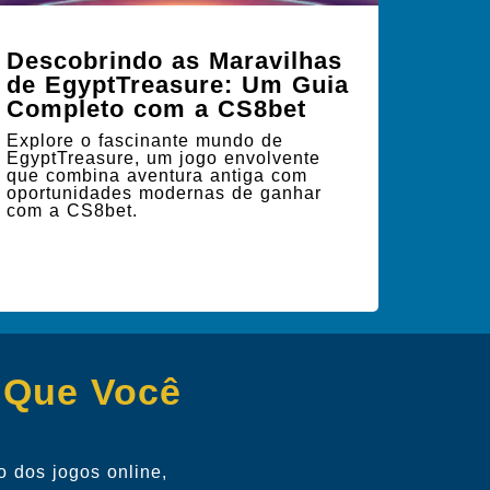
Descobrindo as Maravilhas
de EgyptTreasure: Um Guia
Completo com a CS8bet
Explore o fascinante mundo de
EgyptTreasure, um jogo envolvente
que combina aventura antiga com
oportunidades modernas de ganhar
com a CS8bet.
 Que Você
 dos jogos online,