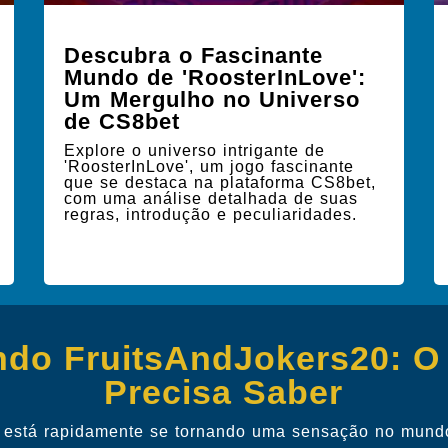
Descubra o Fascinante
Mundo de 'RoosterInLove':
Um Mergulho no Universo
de CS8bet
Explore o universo intrigante de
'RoosterInLove', um jogo fascinante
que se destaca na plataforma CS8bet,
com uma análise detalhada de suas
regras, introdução e peculiaridades.
ndo FruitsAndJokers20: O
Precisa Saber
 está rapidamente se tornando uma sensação no mundo