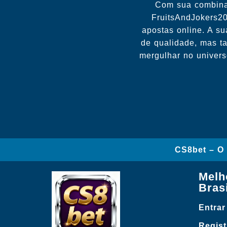
Com sua combinaç
FruitsAndJokers2
apostas online. A s
de qualidade, mas t
mergulhar no univers
CS8bet – O 
Melh
Brasi
Entrar
Regist