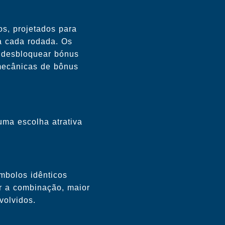
os, projetados para
a cada rodada. Os
e desbloquear bónus
mecânicas de bônus
uma escolha atrativa
ímbolos idênticos
r a combinação, maior
volvidos.