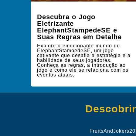
Descubra o Jogo
Eletrizante
ElephantStampedeSE e
Suas Regras em Detalhe
Explore o emocionante mundo do
ElephantStampedeSE, um jogo
cativante que desafia a estratégia e a
habilidade de seus jogadores.
Conheça as regras, a introdução ao
jogo e como ele se relaciona com os
eventos atuais.
Descobri
FruitsAndJokers20