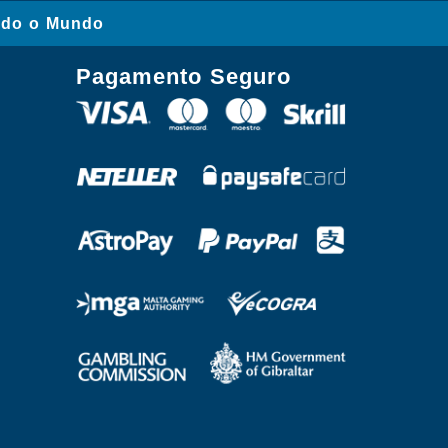
Todo o Mundo
Pagamento Seguro