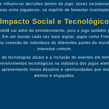
influenciar decisões dentro do jogo, talvez incorpor
ras entre jogadores, no espírito de fomentar rivalidad
Impacto Social e Tecnológico
ibiM vai além do entretenimento, pois o jogo também
as. Em um mundo cada vez mais digital, jogos como F
 na conexão de indivíduos de diferentes partes do mun
interesse comum.
 de tecnologias atuais e a inclusão de eventos em tem
envolvimentos tecnológicos na indústria dos jogos elet
r, apresentando novos desafios e oportunidades que m
atentos e engajados.