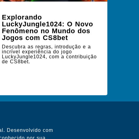
Explorando
LuckyJungle1024: O Novo
Fenômeno no Mundo dos
Jogos com CS8bet
Descubra as regras, introdução e a
incrível experiência do jogo
LuckyJungle1024, com a contribuição
de CS8bet.
al. Desenvolvido com
 conhecido por sua