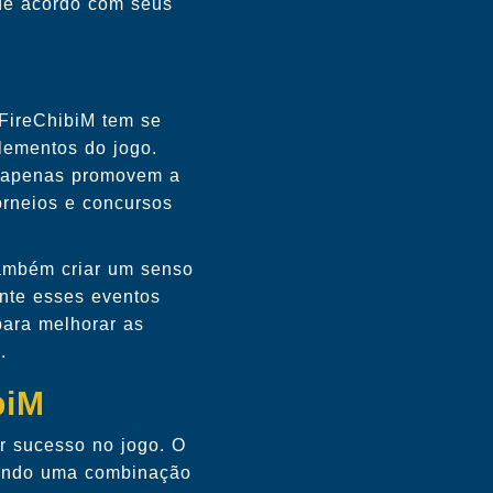
 de acordo com seus
 FireChibiM tem se
lementos do jogo.
o apenas promovem a
orneios e concursos
também criar um senso
nte esses eventos
para melhorar as
.
biM
r sucesso no jogo. O
izando uma combinação