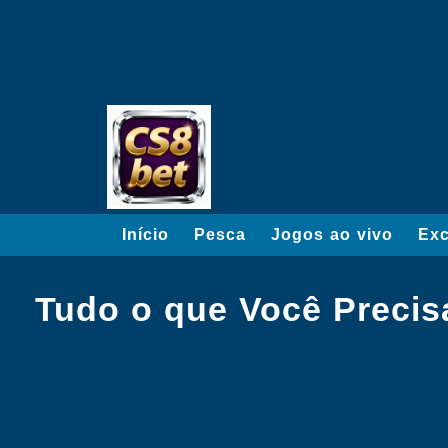
Início
Pesca
Jogos ao vivo
Exc
Tudo o que Você Precis