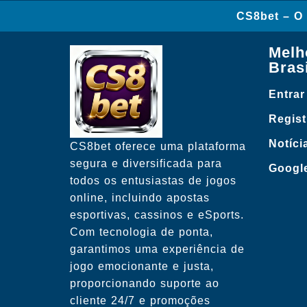
CS8bet – O 
Melh
Brasi
Entrar
Regist
Notíci
CS8bet oferece uma plataforma
segura e diversificada para
Googl
todos os entusiastas de jogos
online, incluindo apostas
esportivas, cassinos e eSports.
Com tecnologia de ponta,
garantimos uma experiência de
jogo emocionante e justa,
proporcionando suporte ao
cliente 24/7 e promoções