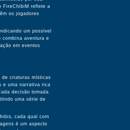
 FireChibiM reflete a
têm os jogadores
indicando um possível
só combina aventura e
ipação em eventos
de criaturas místicas
 e uma narrativa rica
 Cada decisão tomada
itindo uma série de
hibis, cada qual com
onagens é um aspecto