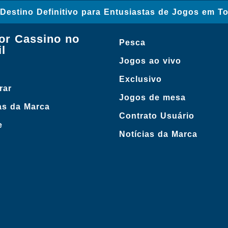
Destino Definitivo para Entusiastas de Jogos em 
or Cassino no
Pesca
l
Jogos ao vivo
Exclusivo
rar
Jogos de mesa
as da Marca
Contrato Usuário
e
Notícias da Marca