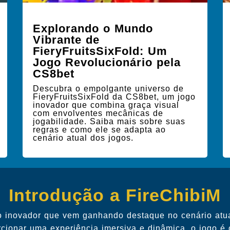
Explorando o Mundo
Vibrante de
FieryFruitsSixFold: Um
Jogo Revolucionário pela
CS8bet
Descubra o empolgante universo de
FieryFruitsSixFold da CS8bet, um jogo
inovador que combina graça visual
com envolventes mecânicas de
jogabilidade. Saiba mais sobre suas
regras e como ele se adapta ao
cenário atual dos jogos.
Introdução a FireChibiM
o inovador que vem ganhando destaque no cenário atu
orcionar uma experiência imersiva e dinâmica, o jogo é