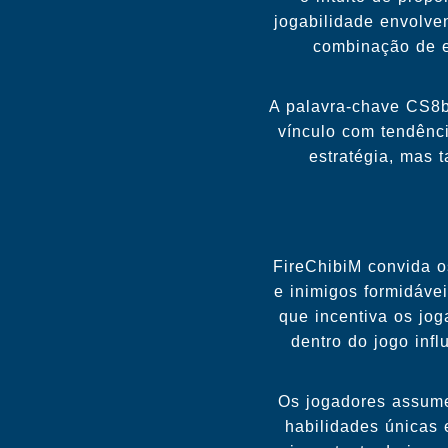
jogabilidade envolve
combinação de e
A palavra-chave CS8b
vínculo com tendênci
estratégia, mas 
FireChibiM convida o
e inimigos formidáve
que incentiva os jo
dentro do jogo inf
Os jogadores assume
habilidades únicas 