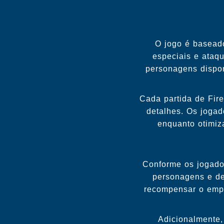
O jogo é baseado
especiais e ataq
personagens dispon
Cada partida de Fir
detalhes. Os jogad
enquanto otimiz
Conforme os jogado
personagens e de
recompensar o empe
Adicionalmente,