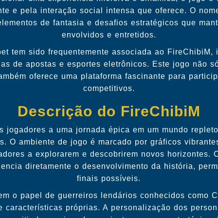
nte e pela interação social intensa que oferece. O nome
lementos de fantasia e desafios estratégicos que man
envolvidos e entretidos.
et tem sido frequentemente associada ao FireChibiM, 
as de apostas e esportes eletrônicos. Este jogo não 
também oferece uma plataforma fascinante para partic
competitivos.
Descrição do FireChibiM
s jogadores a uma jornada épica em um mundo repleto 
is. O ambiente de jogo é marcado por gráficos vibrantes
gadores a explorarem e descobrirem novos horizontes.
luencia diretamente o desenvolvimento da história, perm
finais possíveis.
m o papel de guerreiros lendários conhecidos como C
e características próprias. A personalização dos pers