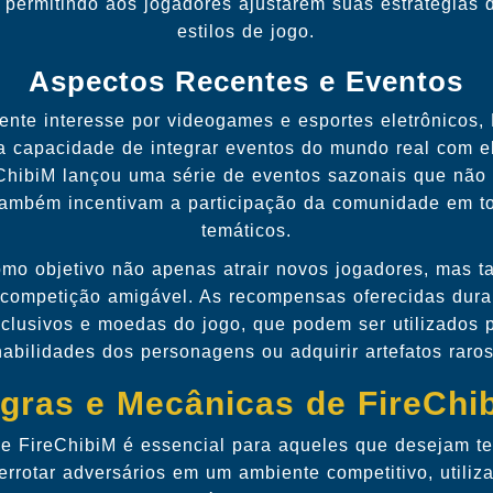
, permitindo aos jogadores ajustarem suas estratégias
estilos de jogo.
Aspectos Recentes e Eventos
nte interesse por videogames e esportes eletrônicos,
a capacidade de integrar eventos do mundo real com e
ChibiM lançou uma série de eventos sazonais que nã
também incentivam a participação da comunidade em t
temáticos.
mo objetivo não apenas atrair novos jogadores, mas 
competição amigável. As recompensas oferecidas dura
xclusivos e moedas do jogo, que podem ser utilizados 
habilidades dos personagens ou adquirir artefatos raros
gras e Mecânicas de FireChi
de FireChibiM é essencial para aqueles que desejam te
 derrotar adversários em um ambiente competitivo, util