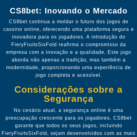
CS8bet: Inovando o Mercado
CS8bet continua a moldar o futuro dos jogos de
cassino online, oferecendo uma plataforma segura e
inovadora para os jogadores. A introdução do
FieryFruitsSixFold reafirma o compromisso da
empresa com a inovação e a qualidade. Este jogo
aborda não apenas a tradição, mas também a
modernidade, proporcionando uma experiência de
jogo completa e acessível.
Considerações sobre a
Segurança
No cenário atual, a segurança online é uma
preocupação crescente para os jogadores. CS8bet
garante que todos os seus jogos, incluindo
FieryFruitsSixFold, sejam desenvolvidos com as mais