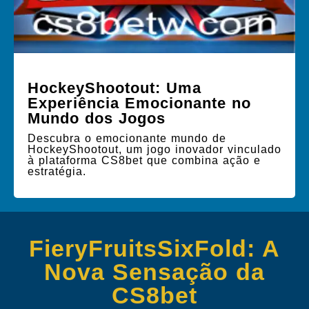
HockeyShootout: Uma
Experiência Emocionante no
Mundo dos Jogos
Descubra o emocionante mundo de
HockeyShootout, um jogo inovador vinculado
à plataforma CS8bet que combina ação e
estratégia.
FieryFruitsSixFold: A
Nova Sensação da
CS8bet