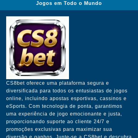
Jogos em Todo o Mundo
CS8bet oferece uma plataforma segura e
diversificada para todos os entusiastas de jogos
online, incluindo apostas esportivas, cassinos e
eSports. Com tecnologia de ponta, garantimos
uma experiência de jogo emocionante e justa,
proporcionando suporte ao cliente 24/7 e
promoções exclusivas para maximizar sua
diversão e ganhos. Junte-se a CS8bet e descubra