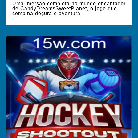
Uma imersão completa no mundo encantador
de CandyDreamsSweetPlanet, o jogo que
combina doçura e aventura.