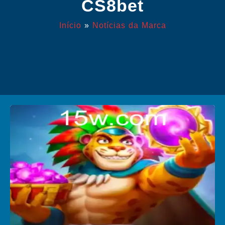
CS8bet
Início
»
Notícias da Marca