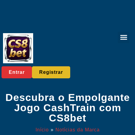
Jogos ao vivo
Jogos de mesa
Contrato Usu
Notícias da
Entrar
Registrar
Descubra o Empolgante
Jogo CashTrain com
CS8bet
Início
»
Notícias da Marca