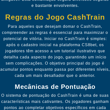
e bastante envolventes.
Regras do Jogo CashTrain
Para aqueles que desejam domar o CashTrain,
compreender as regras é essencial para maximizar o
potencial de vitória. Iniciar no CashTrain é simples:
após o cadastro inicial na plataforma CS8bet, os
jogadores têm acesso a um tutorial ilustrativo que
detalha cada aspecto do jogo, garantindo um início
sem complicações. O objetivo principal do jogo é
acumular pontos enquanto passa por diferentes níveis,
cada um mais desafiador que o anterior.
Mecânicas de Pontuação
O sistema de pontuação do CashTrain é uma de suas
características mais cativantes. Os jogadores ganham
pontos ao completar objetivos específicos em cada