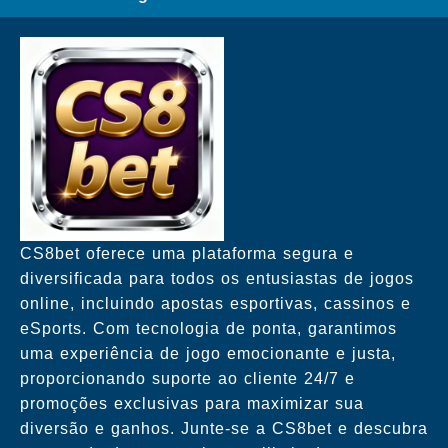
CS8bet oferece uma plataforma segura e
diversificada para todos os entusiastas de jogos
online, incluindo apostas esportivas, cassinos e
eSports. Com tecnologia de ponta, garantimos
uma experiência de jogo emocionante e justa,
proporcionando suporte ao cliente 24/7 e
promoções exclusivas para maximizar sua
diversão e ganhos. Junte-se a CS8bet e descubra