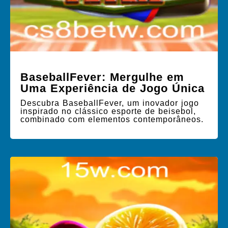
BaseballFever: Mergulhe em
Uma Experiência de Jogo Única
Descubra BaseballFever, um inovador jogo
inspirado no clássico esporte de beisebol,
combinado com elementos contemporâneos.