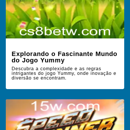
Explorando o Fascinante Mundo
do Jogo Yummy
Descubra a complexidade e as regras
intrigantes do jogo Yummy, onde inovação e
diversão se encontram.