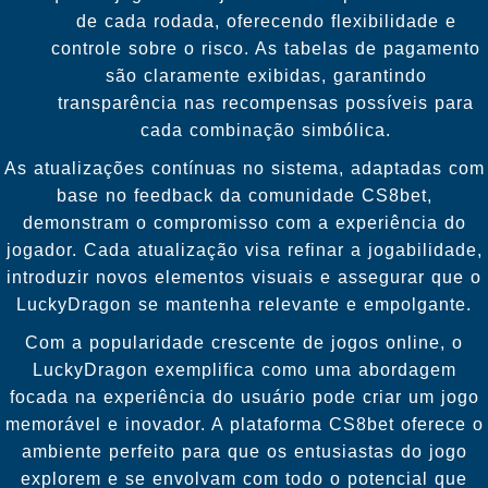
de cada rodada, oferecendo flexibilidade e
controle sobre o risco. As tabelas de pagamento
são claramente exibidas, garantindo
transparência nas recompensas possíveis para
cada combinação simbólica.
As atualizações contínuas no sistema, adaptadas com
base no feedback da comunidade CS8bet,
demonstram o compromisso com a experiência do
jogador. Cada atualização visa refinar a jogabilidade,
introduzir novos elementos visuais e assegurar que o
LuckyDragon se mantenha relevante e empolgante.
Com a popularidade crescente de jogos online, o
LuckyDragon exemplifica como uma abordagem
focada na experiência do usuário pode criar um jogo
memorável e inovador. A plataforma CS8bet oferece o
ambiente perfeito para que os entusiastas do jogo
explorem e se envolvam com todo o potencial que