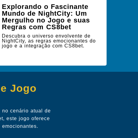
Explorando o Fascinante
Mundo de NightCity: Um
Mergulho no Jogo e suas
Regras com CS8bet
Descubra o universo envolvente de
NightCity, as regras emocionantes do
jogo e a integração com CS8bet.
de Jogo
no cenário atual de
, este jogo oferece
s emocionantes.