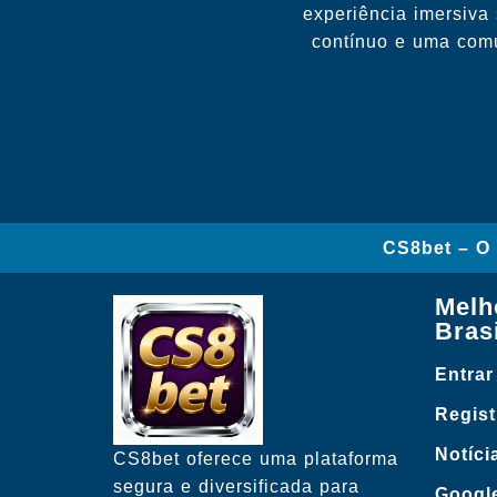
experiência imersiva
contínuo e uma comu
CS8bet – O 
Melh
Brasi
Entrar
Regist
Notíci
CS8bet oferece uma plataforma
segura e diversificada para
Googl