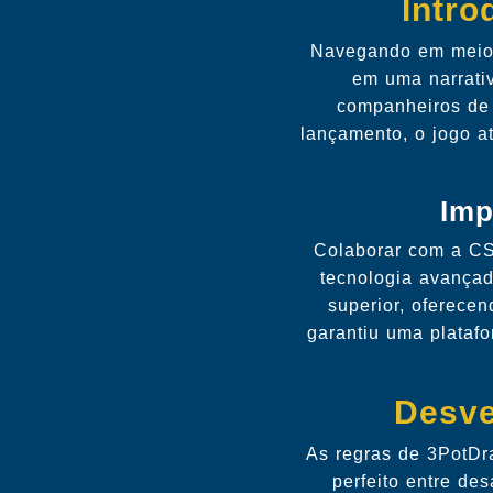
Intr
Navegando em meio 
em uma narrativ
companheiros de 
lançamento, o jogo a
Imp
Colaborar com a CS
tecnologia avançad
superior, oferecen
garantiu uma plataf
Desve
As regras de 3PotDr
perfeito entre de