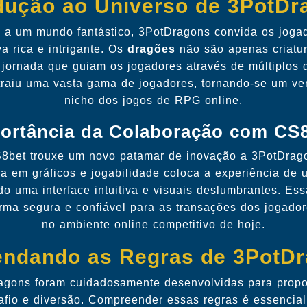
odução ao Universo de 3PotDr
a um mundo fantástico, 3PotDragons convida os joga
a rica e intrigante. Os
dragões
não são apenas criatur
jornada que guiam os jogadores através de múltiplos 
traiu uma vasta gama de jogadores, tornando-se um v
nicho dos jogos de RPG online.
ortância da Colaboração com CS
8bet trouxe um novo patamar de inovação a 3PotDrago
a em gráficos e jogabilidade coloca a experiência de 
do uma interface intuitiva e visuais deslumbrantes. E
orma segura e confiável para as transações dos jogador
no ambiente online competitivo de hoje.
ndando as Regras de 3PotD
agons foram cuidadosamente desenvolvidas para propor
safio e diversão. Compreender essas regras é essencia