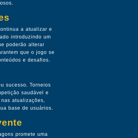
rosos.
es
ntinua a atualizar e
çado introduzindo um
e poderão alterar
garantem que o jogo se
nteúdos e desafios.
u sucesso. Torneios
petição saudável e
nas atualizações,
sua base de usuários.
vente
ragons promete uma