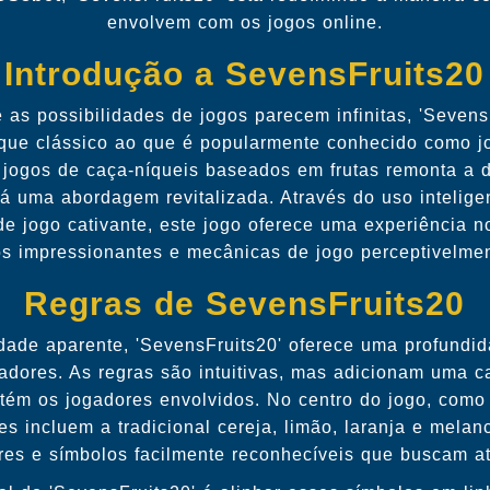
envolvem com os jogos online.
Introdução a SevensFruits20
s possibilidades de jogos parecem infinitas, 'Sevens
oque clássico ao que é popularmente conhecido como jo
 jogos de caça-níqueis baseados em frutas remonta a
á uma abordagem revitalizada. Através do uso intelige
e jogo cativante, este jogo oferece uma experiência n
os impressionantes e mecânicas de jogo perceptivelmen
Regras de SevensFruits20
dade aparente, 'SevensFruits20' oferece uma profundi
gadores. As regras são intuitivas, mas adicionam uma 
tém os jogadores envolvidos. No centro do jogo, com
tes incluem a tradicional cereja, limão, laranja e mela
ores e símbolos facilmente reconhecíveis que buscam at