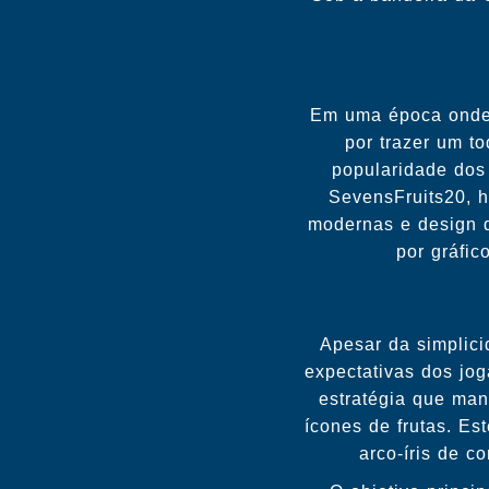
Em uma época onde a
por trazer um t
popularidade dos
SevensFruits20, h
modernas e design d
por gráfic
Apesar da simplici
expectativas dos jo
estratégia que man
ícones de frutas. Es
arco-íris de c