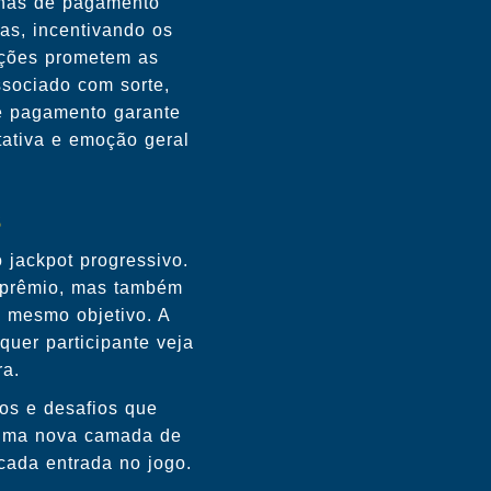
inhas de pagamento
as, incentivando os
ações prometem as
ssociado com sorte,
de pagamento garante
ativa e emoção geral
s
 jackpot progressivo.
 prêmio, mas também
o mesmo objetivo. A
quer participante veja
ra.
ios e desafios que
a uma nova camada de
cada entrada no jogo.