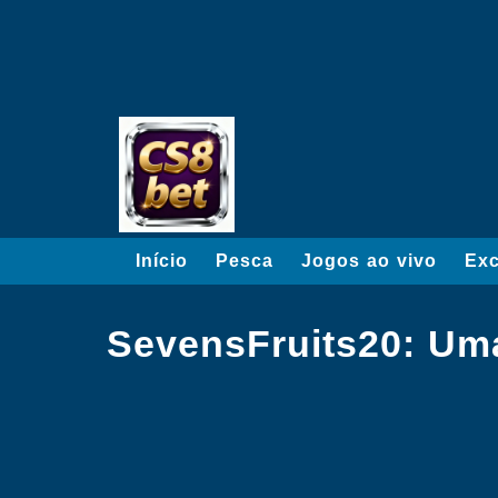
Início
Pesca
Jogos ao vivo
Exc
SevensFruits20: Um