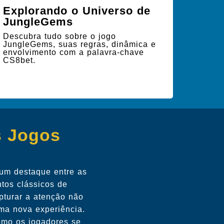
Explorando o Universo de
JungleGems
Descubra tudo sobre o jogo
JungleGems, suas regras, dinâmica e
envolvimento com a palavra-chave
CS8bet.
s Jogos
 um destaque entre as
tos clássicos de
pturar a atenção não
ma nova experiência.
como os jogadores se