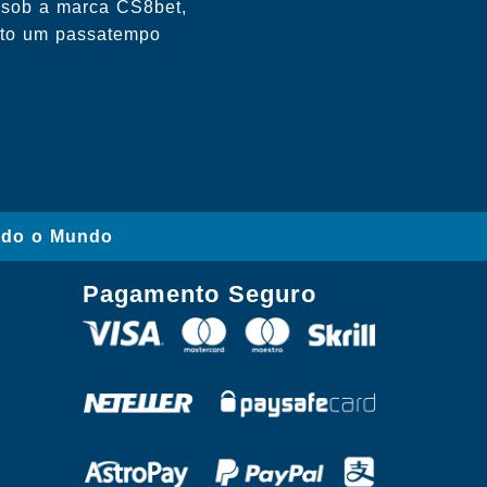
va sob a marca CS8bet,
anto um passatempo
Todo o Mundo
Pagamento Seguro