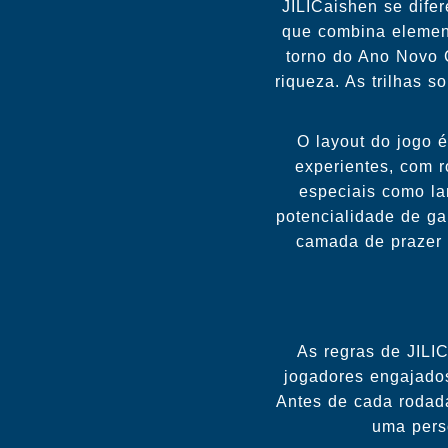
JILICaishen se dife
que combina element
torno do Ano Novo 
riqueza. As trilhas 
O layout do jogo é
experientes, com r
especiais como la
potencialidade de g
camada de prazer 
As regras de JILI
jogadores engajados
Antes de cada rodada
uma pers