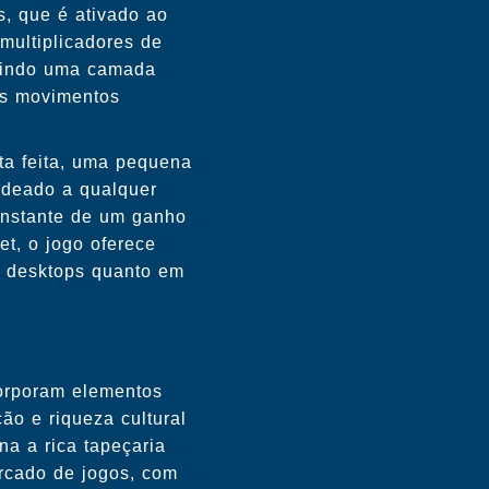
s, que é ativado ao
multiplicadores de
uzindo uma camada
eus movimentos
ta feita, uma pequena
adeado a qualquer
onstante de um ganho
t, o jogo oferece
em desktops quanto em
corporam elementos
ção e riqueza cultural
na a rica tapeçaria
ercado de jogos, com