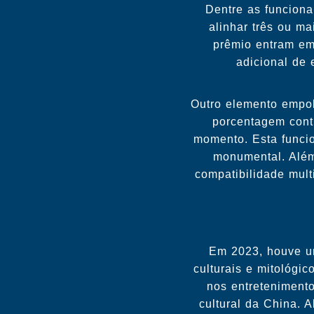
Dentre as funciona
alinhar três ou m
prêmio entram em
adicional de 
Outro elemento empol
porcentagem cont
momento. Esta funci
monumental. Além
compatibilidade mult
Em 2023, houve um
culturais e mitológic
nos entretenimento
cultural da China. 