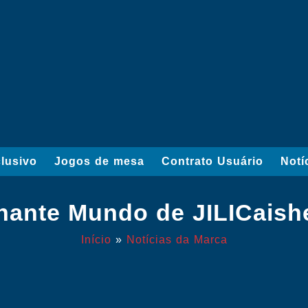
lusivo
Jogos de mesa
Contrato Usuário
Notí
nante Mundo de JILICaish
Início
»
Notícias da Marca