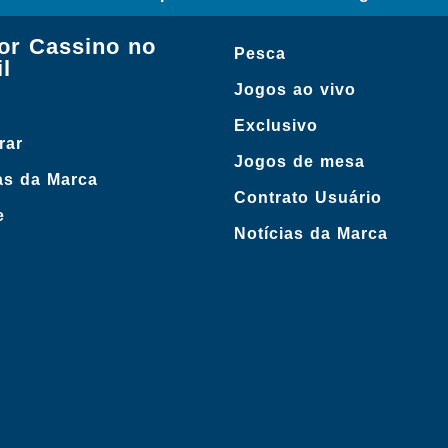
or Cassino no
Pesca
l
Jogos ao vivo
Exclusivo
rar
Jogos de mesa
as da Marca
Contrato Usuário
e
Notícias da Marca