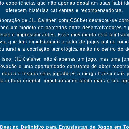
do experiências que não apenas desafiam suas habili
oferecem histórias cativantes e recompensadoras.
aboração de JILICaishen com CS8bet destacou-se com
endo um modelo de parcerias entre desenvolvedores e p
esas e impressionantes. Esse movimento está alinhado
iva, que tem impulsionado o setor de jogos online rumo
 cultural e a cocriação tecnológica estão no centro do d
 isso, JILICaishen não é apenas um jogo, mas uma jor
inovação e uma oportunidade constante de obter recom
 educa e inspira seus jogadores a mergulharem mais 
a cultura oriental, impulsionando ainda mais o seu ape
Destino Definitivo para Entusiastas de Jogos em 