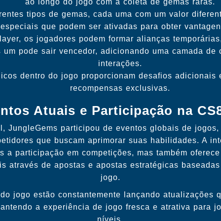
ao longo do jogo com a coleta de gemas raras.
erentes tipos de gemas, cada uma com um valor difere
 especiais que podem ser ativadas para obter vantage
layer, os jogadores podem formar alianças temporária
 um pode sair vencedor, adicionando uma camada de 
interações.
icos dentro do jogo proporcionam desafios adicionais
recompensas exclusivas.
ntos Atuais e Participação na CS
al, JungleGems participou de eventos globais de jogos
tidores que buscam aprimorar suas habilidades. A i
s a participação em competições, mas também oferece
is através de apostas e apostas estratégicas basead
jogo.
do jogo estão constantemente lançando atualizações 
antendo a experiência de jogo fresca e atrativa para j
níveis.