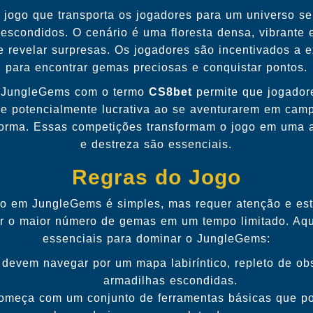
jogo que transporta os jogadores para um universo se
 escondidos. O cenário é uma floresta densa, vibrante e
 revelar surpresas. Os jogadores são incentivados a e
para encontrar gemas preciosas e conquistar pontos.
o JungleGems com o termo
CS8bet
permite que jogado
a e potencialmente lucrativa ao se aventurarem em cam
forma. Essas competições transformam o jogo em uma a
e destreza são essenciais.
Regras do Jogo
o em JungleGems é simples, mas requer atenção e estr
tar o maior número de gemas em um tempo limitado. Aqu
essenciais para dominar o JungleGems:
devem navegar por um mapa labiríntico, repleto de obs
armadilhas escondidas.
omeça com um conjunto de ferramentas básicas que p