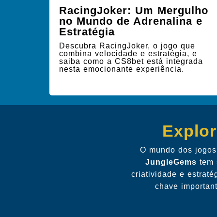
RacingJoker: Um Mergulho
no Mundo de Adrenalina e
Estratégia
Descubra RacingJoker, o jogo que
combina velocidade e estratégia, e
saiba como a CS8bet está integrada
nesta emocionante experiência.
Explo
O mundo dos jogos 
JungleGems
tem 
criatividade e estrat
chave important