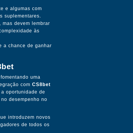
nte e algumas com
ns suplementares.
s, mas devem lembrar
complexidade às
 e a chance de ganhar
8bet
, fomentando uma
ntegração com
CS8bet
 a oportunidade de
as no desempenho no
que introduzem novos
ogadores de todos os