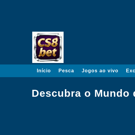
Início
Pesca
Jogos ao vivo
Exc
Descubra o Mundo 