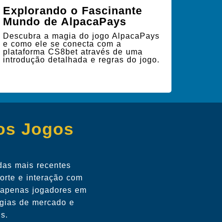
Explorando o Fascinante
Mundo de AlpacaPays
Descubra a magia do jogo AlpacaPays
e como ele se conecta com a
plataforma CS8bet através de uma
introdução detalhada e regras do jogo.
os Jogos
as mais recentes
orte e interação com
ão apenas jogadores em
égias de mercado e
is.