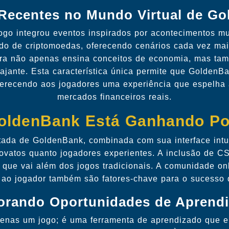
Recentes no Mundo Virtual de G
ogo integrou eventos inspirados por acontecimentos mu
do de criptomoedas, oferecendo cenários cada vez mai
ra não apenas ensina conceitos de economia, mas ta
ajante. Esta característica única permite que GoldenB
ferecendo aos jogadores uma experiência que espelha a
mercados financeiros reais.
oldenBank Está Ganhando Po
tada de GoldenBank, combinada com sua interface intui
 novatos quanto jogadores experientes. A inclusão de C
 que vai além dos jogos tradicionais. A comunidade o
 ao jogador também são fatores-chave para o sucesso 
orando Oportunidades de Aprend
enas um jogo; é uma ferramenta de aprendizado que e