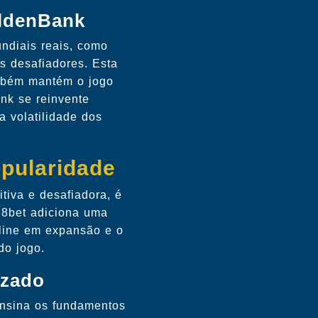
oldenBank
ndiais reais, como
s desafiadores. Esta
mbém mantém o jogo
ank se reinvente
 volatilidade dos
pularidade
tiva e desafiadora, é
S8bet adiciona uma
nline em expansão e o
do jogo.
izado
nsina os fundamentos