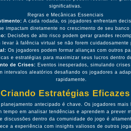
significativas.
Regras e Mecânicas Essenciais
stimento:
A cada rodada, os jogadores enfrentam decis
ue impactam diretamente no crescimento de seu banco d
no:
Decisões de alto risco podem gerar grandes reco
levar à falência virtual se não forem cuidadosamente 
al:
Os jogadores podem formar alianças com outros par
icas e estratégias para maximizar seus lucros dentro d
nto de Crises:
Eventos inesperados, simulando crises
m intervalos aleatórios desafiando os jogadores a adap
rapidamente.
Criando Estratégias Eficazes
planejamento antecipado é chave. Os jogadores mais
m tempo em analisar tendências e aprendem a prever
r de discussões dentro da comunidade do jogo é altament
ece a experiência com insights valiosos de outros jog