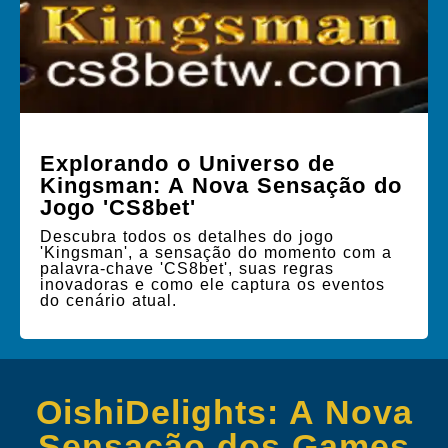
Explorando o Universo de
Kingsman: A Nova Sensação do
Jogo 'CS8bet'
Descubra todos os detalhes do jogo
'Kingsman', a sensação do momento com a
palavra-chave 'CS8bet', suas regras
inovadoras e como ele captura os eventos
do cenário atual.
OishiDelights: A Nova
Sensação dos Games