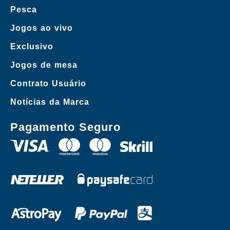
Pesca
Jogos ao vivo
Exclusivo
Jogos de mesa
Contrato Usuário
Notícias da Marca
Pagamento Seguro