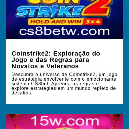
Coinstrike2: Exploração do
Jogo e das Regras para
Novatos e Veteranos
Descubra o universo de Coinstrike2, um jogo
de estratégia envolvente com o emocionante
sistema CS8bet. Aprenda as regras e
explore estratégias em um mundo repleto de
desafios.