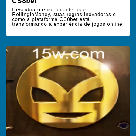
CS8bet
Descubra o emocionante jogo
RollingInMoney, suas regras inovadoras e
como a plataforma CS8bet está
transformando a experiência de jogos online.