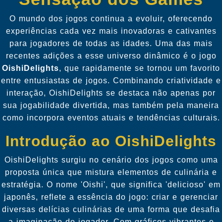
O mundo dos jogos continua a evoluir, oferecendo
experiências cada vez mais inovadoras e cativantes
para jogadores de todas as idades. Uma das mais
recentes adições a esse universo dinâmico é o jogo
OishiDelights
, que rapidamente se tornou um favorito
entre entusiastas de jogos. Combinando criatividade e
interação, OishiDelights se destaca não apenas por
sua jogabilidade divertida, mas também pela maneira
como incorpora eventos atuais e tendências culturais.
Introdução ao OishiDelights
OishiDelights surgiu no cenário dos jogos como uma
proposta única que mistura elementos de culinária e
estratégia. O nome 'Oishi', que significa 'delicioso' em
japonês, reflete a essência do jogo: criar e gerenciar
diversas delícias culinárias de uma forma que desafia
a imaginação do jogador. Com gráficos vibrantes e