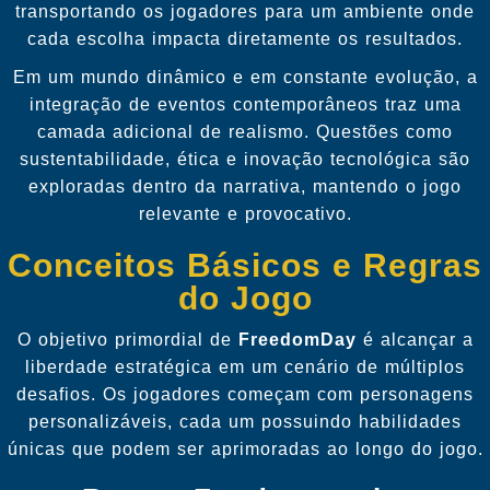
transportando os jogadores para um ambiente onde
cada escolha impacta diretamente os resultados.
Em um mundo dinâmico e em constante evolução, a
integração de eventos contemporâneos traz uma
camada adicional de realismo. Questões como
sustentabilidade, ética e inovação tecnológica são
exploradas dentro da narrativa, mantendo o jogo
relevante e provocativo.
Conceitos Básicos e Regras
do Jogo
O objetivo primordial de
FreedomDay
é alcançar a
liberdade estratégica em um cenário de múltiplos
desafios. Os jogadores começam com personagens
personalizáveis, cada um possuindo habilidades
únicas que podem ser aprimoradas ao longo do jogo.