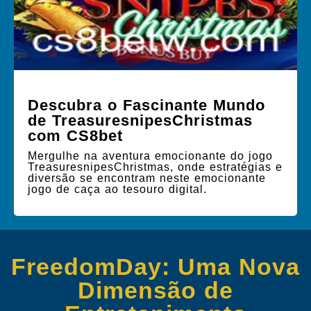
Descubra o Fascinante Mundo
de TreasuresnipesChristmas
com CS8bet
Mergulhe na aventura emocionante do jogo
TreasuresnipesChristmas, onde estratégias e
diversão se encontram neste emocionante
jogo de caça ao tesouro digital.
FreedomDay: Uma Nova
Dimensão de