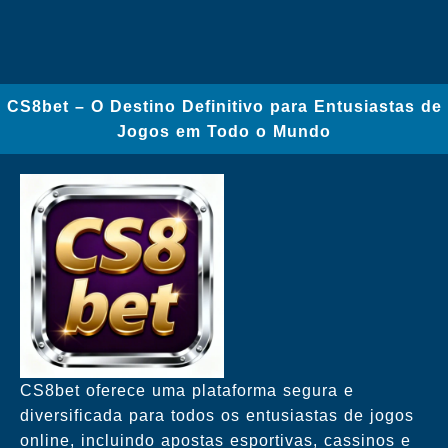
CS8bet – O Destino Definitivo para Entusiastas de
Jogos em Todo o Mundo
CS8bet oferece uma plataforma segura e
diversificada para todos os entusiastas de jogos
online, incluindo apostas esportivas, cassinos e