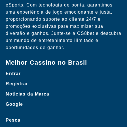
eSports. Com tecnologia de ponta, garantimos
uma experiência de jogo emocionante e justa,
proporcionando suporte ao cliente 24/7 e
promoções exclusivas para maximizar sua
diversão e ganhos. Junte-se a CS8bet e descubra
um mundo de entretenimento ilimitado e
oportunidades de ganhar.
Melhor Cassino no Brasil
Entrar
Registrar
Notícias da Marca
Google
Pesca