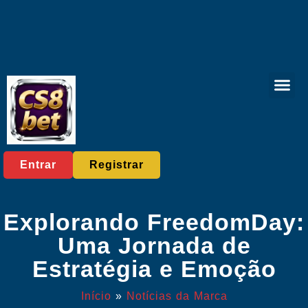
Jogos ao vivo
Jogos de mesa
Contrato Usu
Notícias da
Entrar
Registrar
Explorando FreedomDay:
Uma Jornada de
Estratégia e Emoção
Início
»
Notícias da Marca