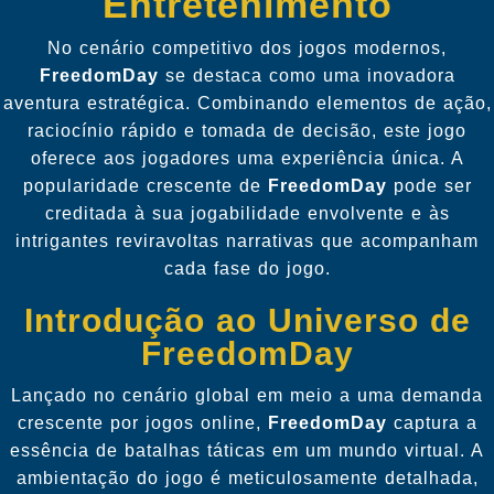
Entretenimento
No cenário competitivo dos jogos modernos,
FreedomDay
se destaca como uma inovadora
aventura estratégica. Combinando elementos de ação,
raciocínio rápido e tomada de decisão, este jogo
oferece aos jogadores uma experiência única. A
popularidade crescente de
FreedomDay
pode ser
creditada à sua jogabilidade envolvente e às
intrigantes reviravoltas narrativas que acompanham
cada fase do jogo.
Introdução ao Universo de
FreedomDay
Lançado no cenário global em meio a uma demanda
crescente por jogos online,
FreedomDay
captura a
essência de batalhas táticas em um mundo virtual. A
ambientação do jogo é meticulosamente detalhada,