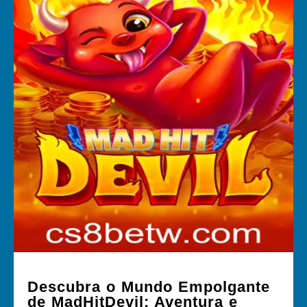
Descubra o Mundo Empolgante
de MadHitDevil: Aventura e