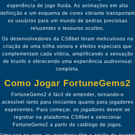
experiência de jogo fluida. As animações em alta
definição e um esquema de cores vibrante transportam
os usuários para um mundo de pedras preciosas
reluzentes e tesouros ocultos.
Os desenvolvedores da CS8bet foram meticulosos na
criação de uma trilha sonora e efeitos especiais que
complementam cada vitória, amplificando a sensação
de triunfo e oferecendo uma experiência audiovisual
completa.
Como Jogar FortuneGems2
FortuneGems2 é fácil de entender, tornando-o
acessível tanto para iniciantes quanto para jogadores
experientes. Para começar, os jogadores devem se
registrar na plataforma CS8bet e selecionar
FortuneGems2 a partir do catálogo de jogos.