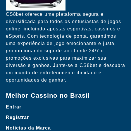
CS8bet oferece uma plataforma segura e
diversificada para todos os entusiastas de jogos
online, incluindo apostas esportivas, cassinos e
eSports. Com tecnologia de ponta, garantimos
uma experiência de jogo emocionante e justa,
proporcionando suporte ao cliente 24/7 e
promoções exclusivas para maximizar sua
diversão e ganhos. Junte-se a CS8bet e descubra
um mundo de entretenimento ilimitado e
oportunidades de ganhar.
Melhor Cassino no Brasil
Entrar
Registrar
Notícias da Marca