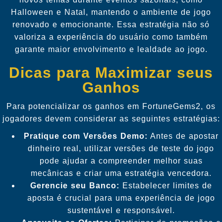
Halloween e Natal, mantendo o ambiente de jogo
renovado e emocionante. Essa estratégia não só
valoriza a experiência do usuário como também
garante maior envolvimento e lealdade ao jogo.
Dicas para Maximizar seus
Ganhos
Para potencializar os ganhos em FortuneGems2, os
jogadores devem considerar as seguintes estratégias:
Pratique com Versões Demo:
Antes de apostar
dinheiro real, utilizar versões de teste do jogo
pode ajudar a compreender melhor suas
mecânicas e criar uma estratégia vencedora.
Gerencie seu Banco:
Estabelecer limites de
aposta é crucial para uma experiência de jogo
sustentável e responsável.