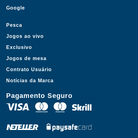
Google
Pesca
Jogos ao vivo
Exclusivo
Jogos de mesa
Contrato Usuário
Notícias da Marca
Pagamento Seguro