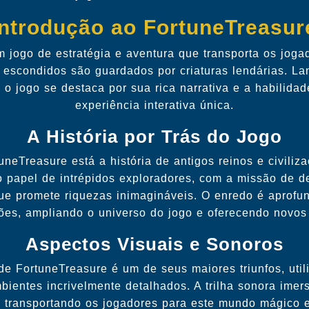
Introdução ao FortuneTreasur
m jogo de estratégia e aventura que transporta os jog
 escondidos são guardados por criaturas lendárias. L
 o jogo se destaca por sua rica narrativa e a habilid
experiência interativa única.
A História por Trás do Jogo
uneTreasure está a história de antigos reinos e civiliz
papel de intrépidos exploradores, com a missão de d
ue promete riquezas inimagináveis. O enredo é aprofu
ções, ampliando o universo do jogo e oferecendo novos 
Aspectos Visuais e Sonoros
de FortuneTreasure é um de seus maiores triunfos, uti
mbientes incrivelmente detalhados. A trilha sonora ime
, transportando os jogadores para este mundo mágico e