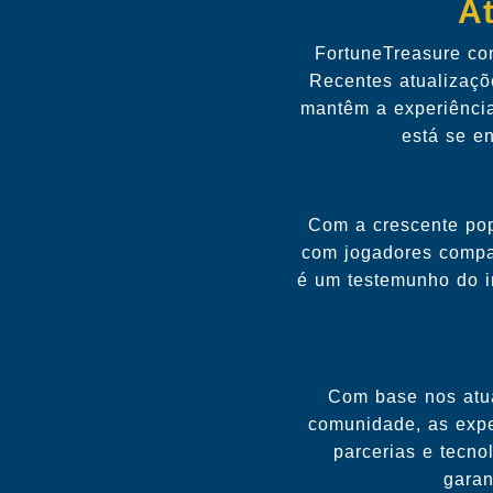
A
FortuneTreasure co
Recentes atualizaçõ
mantêm a experiênci
está se e
Com a crescente pop
com jogadores compar
é um testemunho do i
Com base nos atua
comunidade, as expe
parcerias e tecno
garan