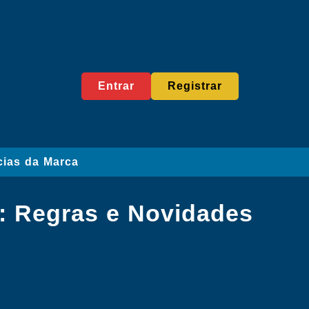
Entrar
Registrar
cias da Marca
: Regras e Novidades