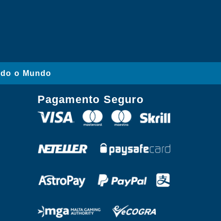
Todo o Mundo
Pagamento Seguro