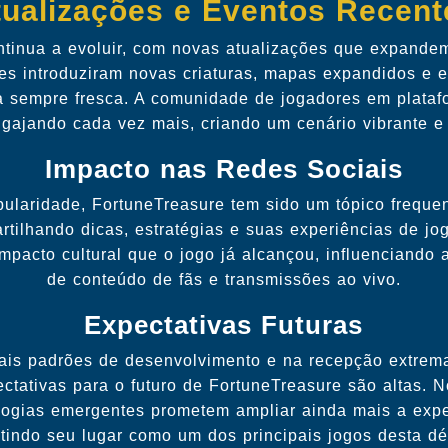
tualizações e Eventos Recent
ntinua a evoluir, com novas atualizações que expandem
es introduziram novas criaturas, mapas expandidos e 
a sempre fresca. A comunidade de jogadores em plata
ngajando cada vez mais, criando um cenário vibrante e i
Impacto nas Redes Sociais
ularidade, FortuneTreasure tem sido um tópico frequen
tilhando dicas, estratégias e suas experiências de j
mpacto cultural que o jogo já alcançou, influenciando
de conteúdo de fãs e transmissões ao vivo.
Expectativas Futuras
is padrões de desenvolvimento e na recepção extrem
ctativas para o futuro de FortuneTreasure são altas. 
logias emergentes prometem ampliar ainda mais a expe
tindo seu lugar como um dos principais jogos desta d