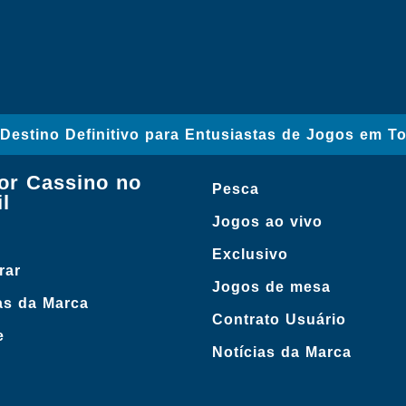
Destino Definitivo para Entusiastas de Jogos em 
or Cassino no
Pesca
l
Jogos ao vivo
Exclusivo
rar
Jogos de mesa
as da Marca
Contrato Usuário
e
Notícias da Marca