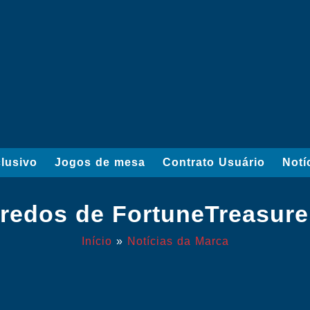
lusivo
Jogos de mesa
Contrato Usuário
Notí
edos de FortuneTreasure
Início
»
Notícias da Marca