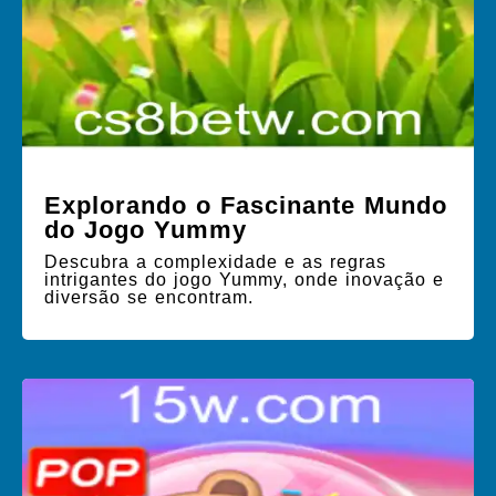
Explorando o Fascinante Mundo
do Jogo Yummy
Descubra a complexidade e as regras
intrigantes do jogo Yummy, onde inovação e
diversão se encontram.