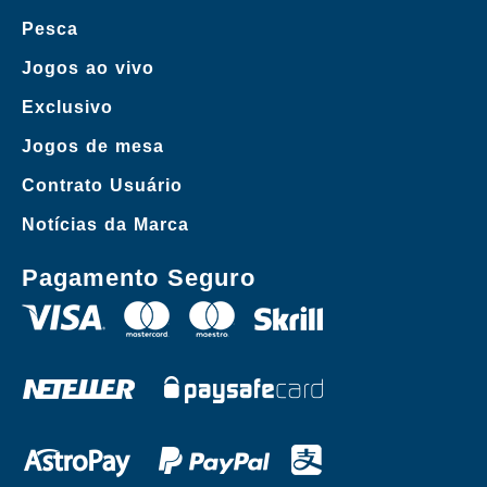
Pesca
Jogos ao vivo
Exclusivo
Jogos de mesa
Contrato Usuário
Notícias da Marca
Pagamento Seguro