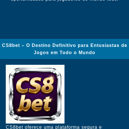
CS8bet – O Destino Definitivo para Entusiastas de
Jogos em Todo o Mundo
CS8bet oferece uma plataforma segura e