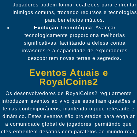
Jogadores podem formar coalizões para enfrentar
inimigos comuns, trocando recursos e tecnologias
para benefícios mútuos.
Evolução Tecnológica:
Avançar
tecnologicamente proporciona melhorias
significativas, facilitando a defesa contra
invasores e a capacidade de exploradores
descobrirem novas terras e segredos.
Eventos Atuais e
RoyalCoins2
Os desenvolvedores de RoyalCoins2 regularmente
introduzem eventos ao vivo que espelham questões e
temas contemporâneos, mantendo o jogo relevante e
dinâmico. Estes eventos são projetados para engajar
a comunidade global de jogadores, permitindo que
eles enfrentem desafios com paralelos ao mundo real,