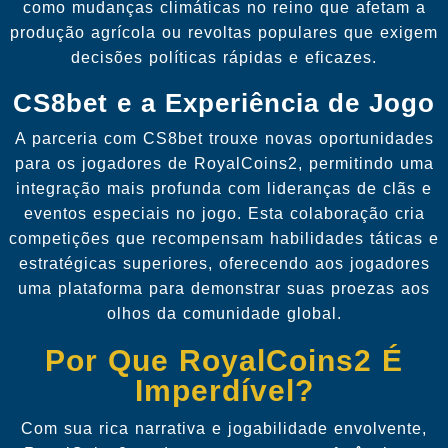
como mudanças climáticas no reino que afetam a
produção agrícola ou revoltas populares que exigem
decisões políticas rápidas e eficazes.
CS8bet e a Experiência de Jogo
A parceria com CS8bet trouxe novas oportunidades
para os jogadores de RoyalCoins2, permitindo uma
integração mais profunda com lideranças de clãs e
eventos especiais no jogo. Esta colaboração cria
competições que recompensam habilidades táticas e
estratégicas superiores, oferecendo aos jogadores
uma plataforma para demonstrar suas proezas aos
olhos da comunidade global.
Por Que RoyalCoins2 É
Imperdível?
Com sua rica narrativa e jogabilidade envolvente,