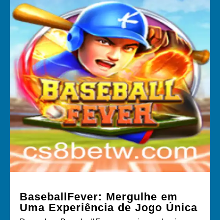
BaseballFever: Mergulhe em
Uma Experiência de Jogo Única