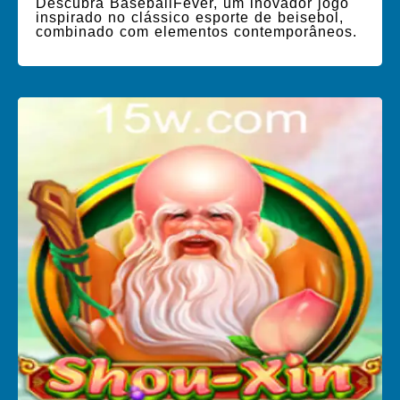
Descubra BaseballFever, um inovador jogo
inspirado no clássico esporte de beisebol,
combinado com elementos contemporâneos.