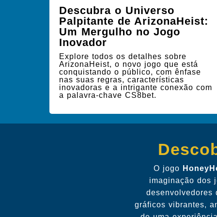
Descubra o Universo
Palpitante de ArizonaHeist:
Um Mergulho no Jogo
Inovador
Explore todos os detalhes sobre
ArizonaHeist, o novo jogo que está
conquistando o público, com ênfase
nas suas regras, características
inovadoras e a intrigante conexão com
a palavra-chave CS8bet.
Desco
O jogo
HoneyH
imaginação dos j
desenvolvedores 
gráficos vibrantes,
de uma experiênci