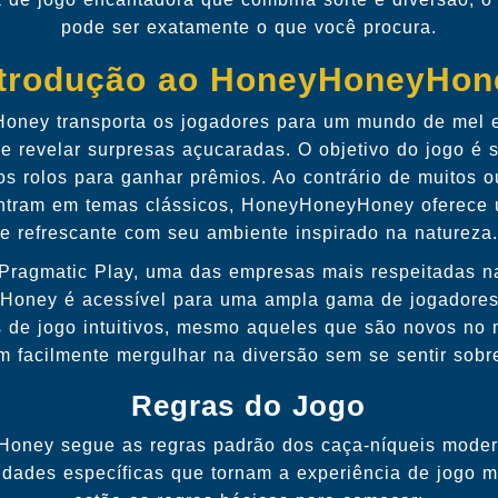
pode ser exatamente o que você procura.
ntrodução ao HoneyHoneyHon
ney transporta os jogadores para um mundo de mel 
de revelar surpresas açucaradas. O objetivo do jogo é s
os rolos para ganhar prêmios. Ao contrário de muitos o
entram em temas clássicos, HoneyHoneyHoney oferece
e refrescante com seu ambiente inspirado na natureza.
Pragmatic Play, uma das empresas mais respeitadas na
Honey é acessível para uma ampla gama de jogadores
s de jogo intuitivos, mesmo aqueles que são novos no
m facilmente mergulhar na diversão sem se sentir sobr
Regras do Jogo
oney segue as regras padrão dos caça-níqueis moder
idades específicas que tornam a experiência de jogo 