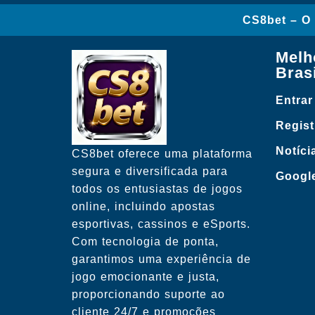
CS8bet – O 
Melh
Brasi
Entrar
Regist
Notíci
CS8bet oferece uma plataforma
segura e diversificada para
Googl
todos os entusiastas de jogos
online, incluindo apostas
esportivas, cassinos e eSports.
Com tecnologia de ponta,
garantimos uma experiência de
jogo emocionante e justa,
proporcionando suporte ao
cliente 24/7 e promoções