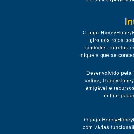
I
O jogo HoneyHoneyHo
giro dos rolos po
símbolos corretos n
níqueis que se conc
Desenvolvido pela 
online, HoneyHoney
amigável e recurso
online pode
O jogo HoneyHoneyH
com várias funcional