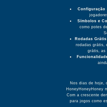
Configuração
jogadore
Símbolos e C
como potes de
S
Rodadas Grátis
rodadas grátis,
grátis, a
Funcionalidad
aind
Nos dias de hoje, 
HoneyHoneyHoney man
Com a crescente dem
para jogos como es