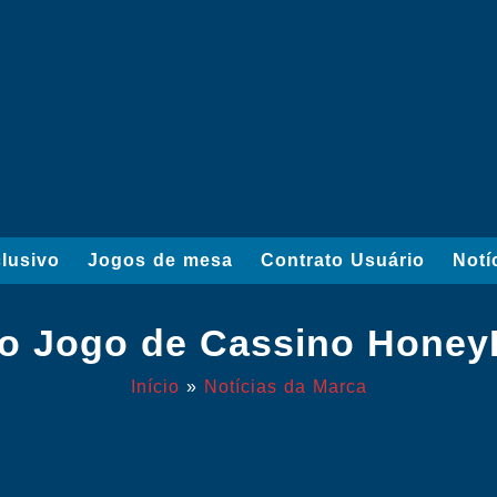
lusivo
Jogos de mesa
Contrato Usuário
Notí
 o Jogo de Cassino Hone
Início
»
Notícias da Marca