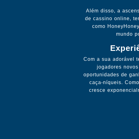
Além disso, a ascen
de cassino online, te
como HoneyHoneyH
mundo po
Experi
Com a sua adorável t
jogadores novos
oportunidades de gan
caça-níqueis. Como
cresce exponencial