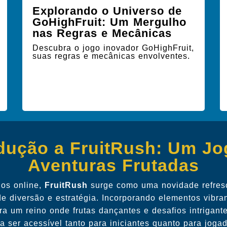
Explorando o Universo de
GoHighFruit: Um Mergulho
nas Regras e Mecânicas
Descubra o jogo inovador GoHighFruit,
suas regras e mecânicas envolventes.
odução a FruitRush: Um Jo
Aventuras Frutadas
gos online,
FruitRush
surge como uma novidade refres
e diversão e estratégia. Incorporando elementos vibran
ra um reino onde frutas dançantes e desafios intrigant
 ser acessível tanto para iniciantes quanto para joga