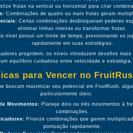
lize frutas na vertical ou horizontal para criar combin
s:
Combinações de quatro ou mais frutas geram multipl
eciais:
Certas combinações desbloqueiam poderes es
eliminar linhas inteiras ou transformar frutas.
 nível possui um limite de tempo, pressionando os j
rapidamente em suas estratégias.
adores progridem, os níveis introduzem desafios mais
um equilíbrio cuidadoso entre velocidade e estratégia.
icas para Vencer no FruitRu
ue buscam maximizar seu potencial em FruitRush, alg
particularmente úteis:
de Movimentos:
Planeje dois ou três movimentos à fr
combinações.
licadores:
Priorize combinações que gerem multiplica
pontuação rapidamente.