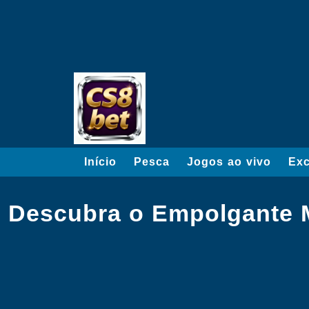
Início
Pesca
Jogos ao vivo
Exc
Descubra o Empolgante 