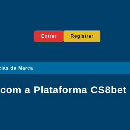
Entrar
Registrar
cias da Marca
com a Plataforma CS8bet