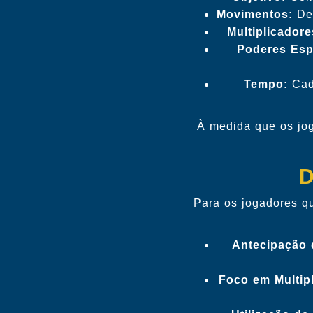
Movimentos:
Des
Multiplicadore
Poderes Esp
Tempo:
Cada
À medida que os jog
D
Para os jogadores q
Antecipação 
Foco em Multip