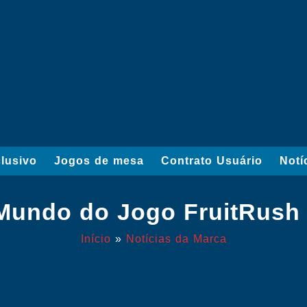
lusivo
Jogos de mesa
Contrato Usuário
Notí
Mundo do Jogo FruitRush 
Início
»
Notícias da Marca