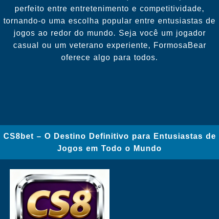
perfeito entre entretenimento e competitividade,
tornando-o uma escolha popular entre entusiastas de
jogos ao redor do mundo. Seja você um jogador
casual ou um veterano experiente, FormosaBear
oferece algo para todos.
CS8bet – O Destino Definitivo para Entusiastas de
Jogos em Todo o Mundo