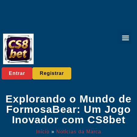
Jogos ao vivo
Jogos de mesa
Contrato Usu
Notícias da
Entrar
Registrar
Explorando o Mundo de
FormosaBear: Um Jogo
Inovador com CS8bet
Início
»
Notícias da Marca