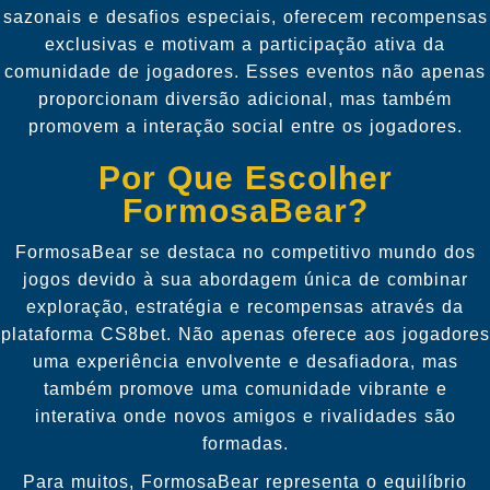
sazonais e desafios especiais, oferecem recompensas
exclusivas e motivam a participação ativa da
comunidade de jogadores. Esses eventos não apenas
proporcionam diversão adicional, mas também
promovem a interação social entre os jogadores.
Por Que Escolher
FormosaBear?
FormosaBear se destaca no competitivo mundo dos
jogos devido à sua abordagem única de combinar
exploração, estratégia e recompensas através da
plataforma CS8bet. Não apenas oferece aos jogadores
uma experiência envolvente e desafiadora, mas
também promove uma comunidade vibrante e
interativa onde novos amigos e rivalidades são
formadas.
Para muitos, FormosaBear representa o equilíbrio