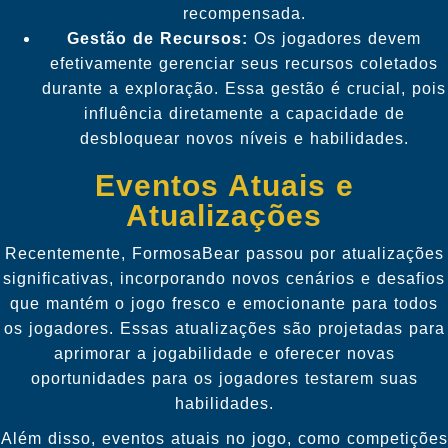
recompensada.
Gestão de Recursos:
Os jogadores devem
efetivamente gerenciar seus recursos coletados
durante a exploração. Essa gestão é crucial, pois
influência diretamente a capacidade de
desbloquear novos níveis e habilidades.
Eventos Atuais e
Atualizações
Recentemente, FormosaBear passou por atualizações
significativas, incorporando novos cenários e desafios
que mantém o jogo fresco e emocionante para todos
os jogadores. Essas atualizações são projetadas para
aprimorar a jogabilidade e oferecer novas
oportunidades para os jogadores testarem suas
habilidades.
Além disso, eventos atuais no jogo, como competições