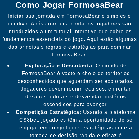
Como Jogar FormosaBear
Iniciar sua jornada em FormosaBear é simples e
intuitivo. Após criar uma conta, os jogadores são
introduzidos a um tutorial interativo que cobre os
fundamentos essenciais do jogo. Aqui estão algumas
das principais regras e estratégias para dominar
FormosaBear.
Exploração e Descoberta:
O mundo de
FormosaBear é vasto e cheio de territórios
desconhecidos que aguardam ser explorados.
Jogadores devem reunir recursos, enfrentar
desafios naturais e desvendar mistérios
escondidos para avançar.
Competição Estratégica:
Usando a plataforma
CS8bet, jogadores têm a oportunidade de se
engajar em competições estratégicas onde a
tomada de decisão rápida e eficaz é