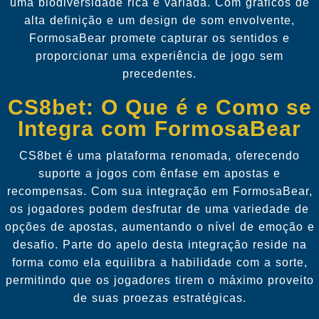
uma biodiversidade rica e variada. Com gráficos de
alta definição e um design de som envolvente,
FormosaBear promete capturar os sentidos e
proporcionar uma experiência de jogo sem
precedentes.
CS8bet: O Que é e Como se
Integra com FormosaBear
CS8bet é uma plataforma renomada, oferecendo
suporte a jogos com ênfase em apostas e
recompensas. Com sua integração em FormosaBear,
os jogadores podem desfrutar de uma variedade de
opções de apostas, aumentando o nível de emoção e
desafio. Parte do apelo desta integração reside na
forma como ela equilibra a habilidade com a sorte,
permitindo que os jogadores tirem o máximo proveito
de suas proezas estratégicas.