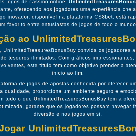
s jogos de cassino online,
UnlimitedTreasuresBonu
ante, oferecendo aos jogadores uma experiência cheia
go inovador, disponível na plataforma CS8bet, está ra
um favorito entre entusiastas de jogos de todo o mundo
ução ao UnlimitedTreasuresB
, UnlimitedTreasuresBonusBuy convida os jogadores 
de tesouros ilimitados. Com gráficos impressionantes, 
volventes, este título tem como objetivo prender a ate
início ao fim.
taforma de jogos de apostas conhecida por oferecer u
lta qualidade, proporciona um ambiente seguro e emoci
m tudo o que UnlimitedTreasuresBonusBuy tem a oferec
e otimizada, garante que os jogadores possam navegar f
diversão e nos jogos em si.
Jogar UnlimitedTreasuresBo