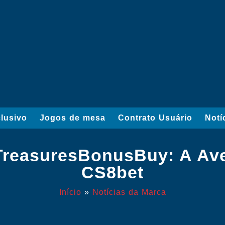
lusivo
Jogos de mesa
Contrato Usuário
Notí
TreasuresBonusBuy: A Av
CS8bet
Início
»
Notícias da Marca