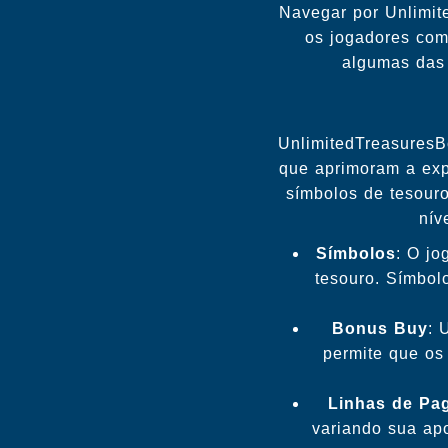
Navegar por Unlimit
os jogadores com
algumas das 
UnlimitedTreasuresB
que aprimoram a exp
símbolos de tesour
nív
Símbolos
: O jo
tesouro. Símbol
Bonus Buy
: 
permite que os
Linhas de Pa
variando sua apo