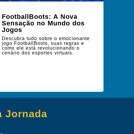
FootballBoots: A Nova
Sensação no Mundo dos
Jogos
Descubra tudo sobre o emocionante
jogo FootballBoots, suas regras e
como ele está revolucionando o
cenário dos esportes virtuais.
a Jornada