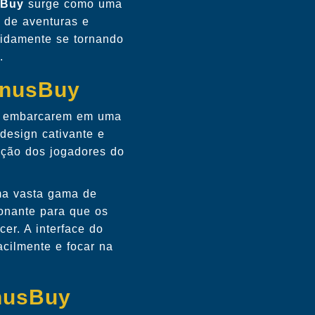
sBuy
surge como uma
 de aventuras e
pidamente se tornando
.
onusBuy
a embarcarem em uma
design cativante e
nção dos jogadores do
ma vasta gama de
onante para que os
er. A interface do
acilmente e focar na
nusBuy