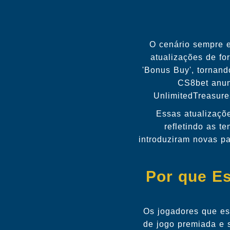
O cenário sempre e
atualizações de fo
'Bonus Buy', tornand
CS8bet anun
UnlimitedTreasure
Essas atualizaçõ
refletindo as 
introduziram novas pa
Por que E
Os jogadores que e
de jogo premiada e 