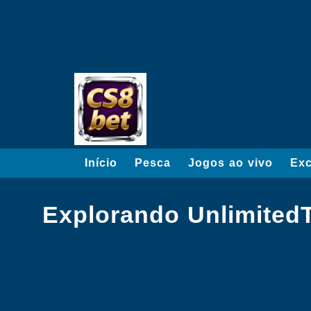
Início
Pesca
Jogos ao vivo
Exc
Explorando Unlimited