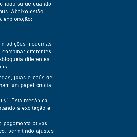
do jogo surge quando
nus. Abaixo estão
a exploração:
com adições modernas
 combinar diferentes
bloqueia diferentes
tis.
edas, joias e baús de
ham um papel crucial
Buy'. Esta mecânica
tando a excitação e
.
e pagamento ativas,
co, permitindo ajustes