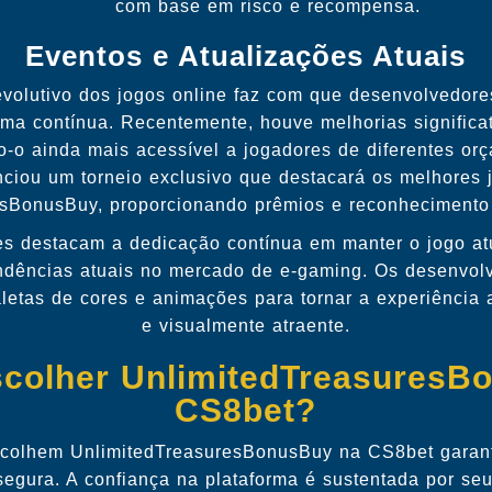
com base em risco e recompensa.
Eventos e Atualizações Atuais
volutivo dos jogos online faz com que desenvolvedor
rma contínua. Recentemente, houve melhorias significa
o-o ainda mais acessível a jogadores de diferentes or
ciou um torneio exclusivo que destacará os melhores 
sBonusBuy, proporcionando prêmios e reconhecimento 
es destacam a dedicação contínua em manter o jogo at
tendências atuais no mercado de e-gaming. Os desenvo
letas de cores e animações para tornar a experiência
e visualmente atraente.
scolher UnlimitedTreasuresB
CS8bet?
scolhem UnlimitedTreasuresBonusBuy na CS8bet garan
segura. A confiança na plataforma é sustentada por s