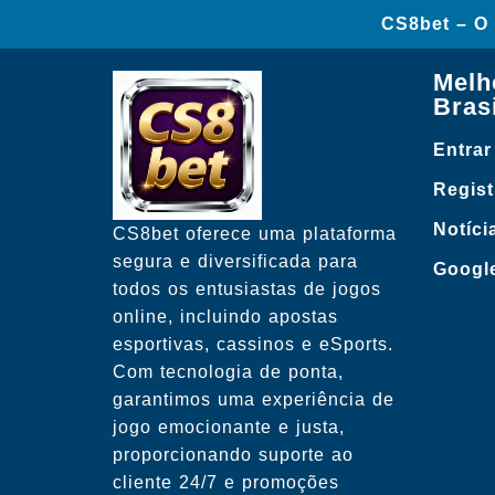
CS8bet – O 
Melh
Brasi
Entrar
Regist
Notíci
CS8bet oferece uma plataforma
segura e diversificada para
Googl
todos os entusiastas de jogos
online, incluindo apostas
esportivas, cassinos e eSports.
Com tecnologia de ponta,
garantimos uma experiência de
jogo emocionante e justa,
proporcionando suporte ao
cliente 24/7 e promoções