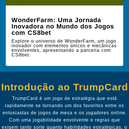
WonderFarm: Uma Jornada
Inovadora no Mundo dos Jogos
com CS8bet
Explore o universo de WonderFarm, um jogo
inovador com elementos únicos e mecânicas
envolventes, apresentando a parceria com
CS8bet.
Introdução ao TrumpCard
TrumpCard é um jogo de estratégia que está
rapidamente se tornando um dos favoritos entre os
entusiastas de jogos de mesa e os jogadores online.
Com uma jogabilidade envolvente e regras que
exigem tanto sorte quanto habilidades estratégicas, o