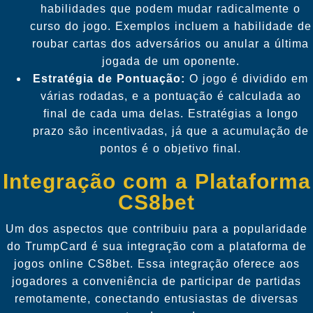
habilidades que podem mudar radicalmente o
curso do jogo. Exemplos incluem a habilidade de
roubar cartas dos adversários ou anular a última
jogada de um oponente.
Estratégia de Pontuação:
O jogo é dividido em
várias rodadas, e a pontuação é calculada ao
final de cada uma delas. Estratégias a longo
prazo são incentivadas, já que a acumulação de
pontos é o objetivo final.
Integração com a Plataforma
CS8bet
Um dos aspectos que contribuiu para a popularidade
do TrumpCard é sua integração com a plataforma de
jogos online CS8bet. Essa integração oferece aos
jogadores a conveniência de participar de partidas
remotamente, conectando entusiastas de diversas