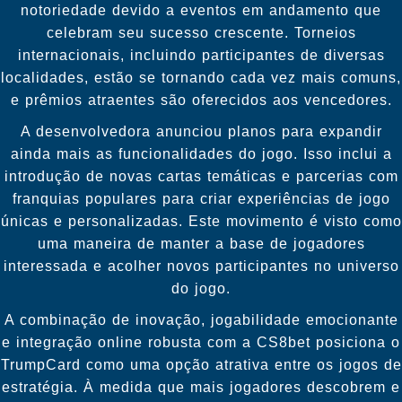
notoriedade devido a eventos em andamento que
celebram seu sucesso crescente. Torneios
internacionais, incluindo participantes de diversas
localidades, estão se tornando cada vez mais comuns,
e prêmios atraentes são oferecidos aos vencedores.
A desenvolvedora anunciou planos para expandir
ainda mais as funcionalidades do jogo. Isso inclui a
introdução de novas cartas temáticas e parcerias com
franquias populares para criar experiências de jogo
únicas e personalizadas. Este movimento é visto como
uma maneira de manter a base de jogadores
interessada e acolher novos participantes no universo
do jogo.
A combinação de inovação, jogabilidade emocionante
e integração online robusta com a CS8bet posiciona o
TrumpCard como uma opção atrativa entre os jogos de
estratégia. À medida que mais jogadores descobrem e