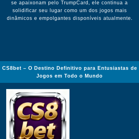
se apaixonam pelo TrumpCard, ele continua a
solidificar seu lugar como um dos jogos mais
dinâmicos e empolgantes disponíveis atualmente.
CS8bet – O Destino Definitivo para Entusiastas de
Jogos em Todo o Mundo