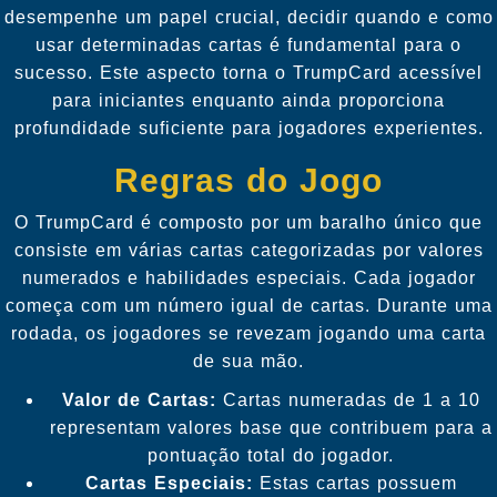
desempenhe um papel crucial, decidir quando e como
usar determinadas cartas é fundamental para o
sucesso. Este aspecto torna o TrumpCard acessível
para iniciantes enquanto ainda proporciona
profundidade suficiente para jogadores experientes.
Regras do Jogo
O TrumpCard é composto por um baralho único que
consiste em várias cartas categorizadas por valores
numerados e habilidades especiais. Cada jogador
começa com um número igual de cartas. Durante uma
rodada, os jogadores se revezam jogando uma carta
de sua mão.
Valor de Cartas:
Cartas numeradas de 1 a 10
representam valores base que contribuem para a
pontuação total do jogador.
Cartas Especiais:
Estas cartas possuem