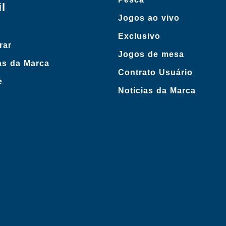
l
Jogos ao vivo
Exclusivo
rar
Jogos de mesa
as da Marca
Contrato Usuário
e
Notícias da Marca