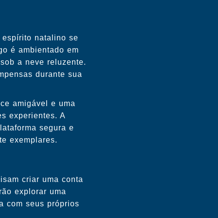
espírito natalino se
ogo é ambientado em
 sob a neve reluzente.
ompensas durante sua
face amigável e uma
es experientes. A
lataforma segura e
nte exemplares.
isam criar uma conta
erão explorar uma
ma com seus próprios