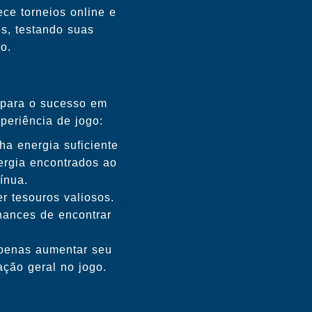
ce torneios online e
s, testando suas
o.
 para o sucesso em
periência de jogo:
ha energia suficiente
nergia encontrados ao
ínua.
er tesouros valiosos.
hances de encontrar
apenas aumentar seu
ção geral no jogo.