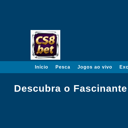
Início
Pesca
Jogos ao vivo
Exc
Descubra o Fascinant