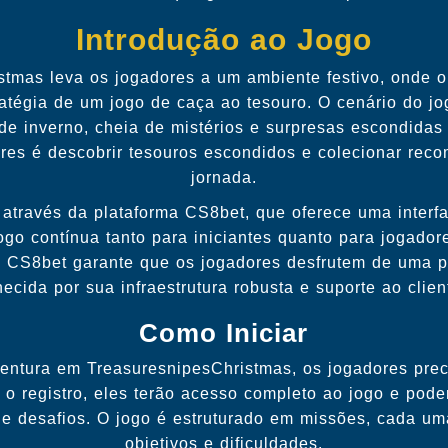
Introdução ao Jogo
tmas leva os jogadores a um ambiente festivo, onde o 
ratégia de um jogo de caça ao tesouro. O cenário do j
de inverno, cheia de mistérios e surpresas escondidas
res é descobrir tesouros escondidos e colecionar rec
jornada.
 através da plataforma CS8bet, que oferece uma inter
ogo contínua tanto para iniciantes quanto para jogador
 CS8bet garante que os jogadores desfrutem de uma p
hecida por sua infraestrutura robusta e suporte ao clie
Como Iniciar
entura em TreasuresnipesChristmas, os jogadores prec
o registro, eles terão acesso completo ao jogo e pod
 e desafios. O jogo é estruturado em missões, cada u
objetivos e dificuldades.