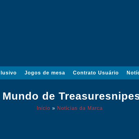
lusivo
Jogos de mesa
Contrato Usuário
Notí
e Mundo de Treasuresnipe
Início
»
Notícias da Marca