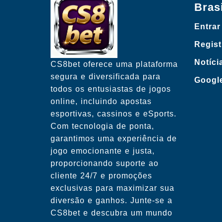
Brasi
Entrar
Regist
Notíci
CS8bet oferece uma plataforma
segura e diversificada para
Googl
todos os entusiastas de jogos
online, incluindo apostas
esportivas, cassinos e eSports.
Com tecnologia de ponta,
garantimos uma experiência de
jogo emocionante e justa,
proporcionando suporte ao
cliente 24/7 e promoções
exclusivas para maximizar sua
diversão e ganhos. Junte-se a
CS8bet e descubra um mundo