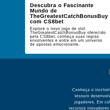
Descubra o Fascinante
Mundo de
TheGreatestCatchBonusBuy
com CS8bet
Explore o novo jogo de slot
TheGreatestCatchBonusBuy oferecido
pela CS8bet, conheça suas regras
envolventes e entre em um universo
de apostas emocionante.
Conheça o incríve
tesouro desenvolv
jogadores. Em co
recursos inovadores