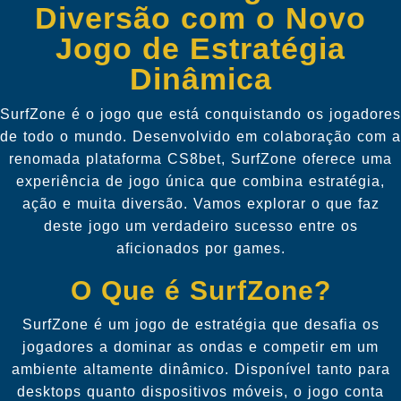
Diversão com o Novo
Jogo de Estratégia
Dinâmica
SurfZone é o jogo que está conquistando os jogadores
de todo o mundo. Desenvolvido em colaboração com a
renomada plataforma CS8bet, SurfZone oferece uma
experiência de jogo única que combina estratégia,
ação e muita diversão. Vamos explorar o que faz
deste jogo um verdadeiro sucesso entre os
aficionados por games.
O Que é SurfZone?
SurfZone é um jogo de estratégia que desafia os
jogadores a dominar as ondas e competir em um
ambiente altamente dinâmico. Disponível tanto para
desktops quanto dispositivos móveis, o jogo conta