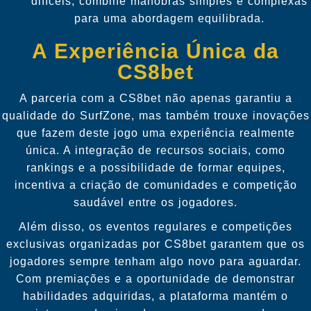
difíceis; combine manobras simples e complexas
para uma abordagem equilibrada.
A Experiência Única da
CS8bet
A parceria com a CS8bet não apenas garantiu a
qualidade do SurfZone, mas também trouxe inovações
que fazem deste jogo uma experiência realmente
única. A integração de recursos sociais, como
rankings e a possibilidade de formar equipes,
incentiva a criação de comunidades e competição
saudável entre os jogadores.
Além disso, os eventos regulares e competições
exclusivas organizadas por CS8bet garantem que os
jogadores sempre tenham algo novo para aguardar.
Com premiações e a oportunidade de demonstrar
habilidades adquiridas, a plataforma mantém o