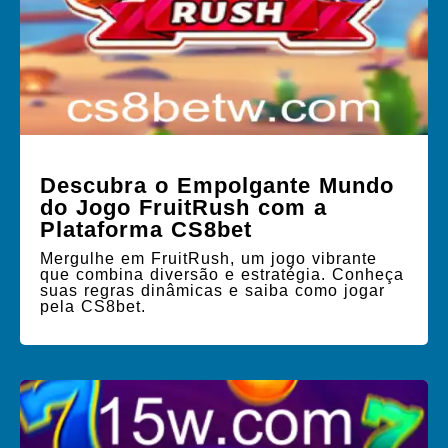
Descubra o Empolgante Mundo
do Jogo FruitRush com a
Plataforma CS8bet
Mergulhe em FruitRush, um jogo vibrante
que combina diversão e estratégia. Conheça
suas regras dinâmicas e saiba como jogar
pela CS8bet.