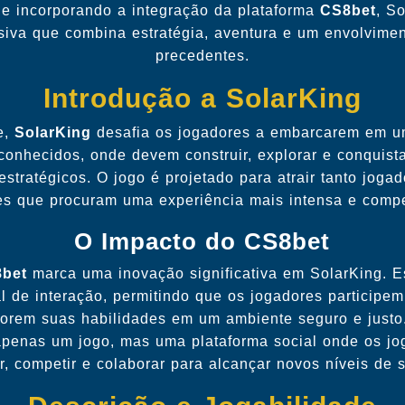
 e incorporando a integração da plataforma
CS8bet
, S
siva que combina estratégia, aventura e um envolvimen
precedentes.
Introdução a SolarKing
e,
SolarKing
desafia os jogadores a embarcarem em u
conhecidos, onde devem construir, explorar e conquistar
estratégicos. O jogo é projetado para atrair tanto joga
es que procuram uma experiência mais intensa e compet
O Impacto do CS8bet
bet
marca uma inovação significativa em SolarKing. Es
 de interação, permitindo que os jogadores participe
rem suas habilidades em um ambiente seguro e justo
apenas um jogo, mas uma plataforma social onde os j
r, competir e colaborar para alcançar novos níveis de 