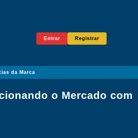
Entrar
Registrar
cias da Marca
ucionando o Mercado com