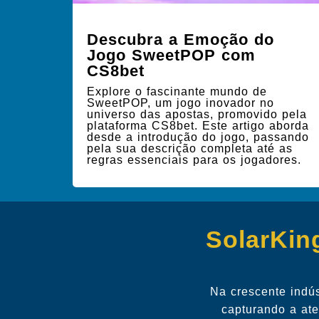
Descubra a Emoção do
Jogo SweetPOP com
CS8bet
Explore o fascinante mundo de
SweetPOP, um jogo inovador no
universo das apostas, promovido pela
plataforma CS8bet. Este artigo aborda
desde a introdução do jogo, passando
pela sua descrição completa até as
regras essenciais para os jogadores.
SolarKin
Na crescente indús
capturando a at