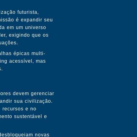
zação futurista,
missão é expandir seu
ida em um universo
er, exigindo que os
uações.
lhas épicas multi-
King acessível, mas
s.
dores devem gerenciar
andir sua civilização.
e recursos e no
mento sustentável e
 desbloqueiam novas