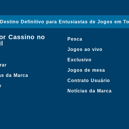
Destino Definitivo para Entusiastas de Jogos em 
or Cassino no
Pesca
l
Jogos ao vivo
Exclusivo
rar
Jogos de mesa
as da Marca
Contrato Usuário
e
Notícias da Marca