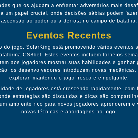
dades que os ajudam a enfrentar adversários mais desaf
um papel crucial, onde decisões sábias podem fazer 
ascensão ao poder ou a derrota no campo de batalha.
Eventos Recentes
 do jogo, SolarKing está promovendo vários eventos 
lataforma CS8bet. Estes eventos incluem torneios sem
tem aos jogadores mostrar suas habilidades e ganhar p
ção, os desenvolvedores introduzem novas mecânicas,
explorar, mantendo o jogo fresco e empolgante.
idade de jogadores está crescendo rapidamente, com f
onde estratégias são discutidas e dicas são compartilh
 um ambiente rico para novos jogadores aprenderem e 
novas técnicas e abordagens no jogo.