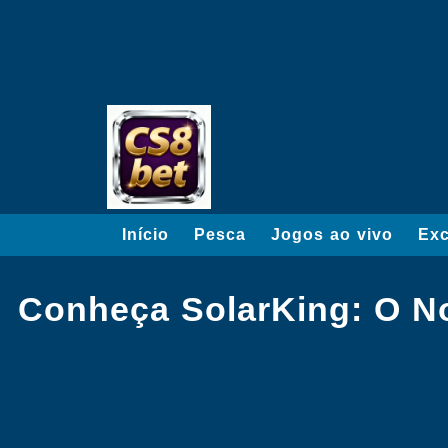
Início
Pesca
Jogos ao vivo
Exc
Conheça SolarKing: O N