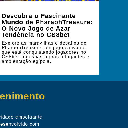
Descubra o Fascinante
Mundo de PharaohTreasure:
O Novo Jogo de Azar
Tendência no CS8bet
Explore as maravilhas e desafios de
PharaohTreasure, um jogo cativante
que está conquistando jogadores no
CS8bet com suas regras intrigantes e
ambientação egípcia.
tenimento
idade empolgante,
Desenvolvido com