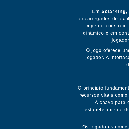
Em
SolarKing
,
encarregados de expl
império, construi
dinâmico e em cons
jogado
O jogo oferece um
jogador. A interfa
d
O princípio fundamen
recursos vitais como 
A chave para o
estabelecimento de
Os jogadores começ