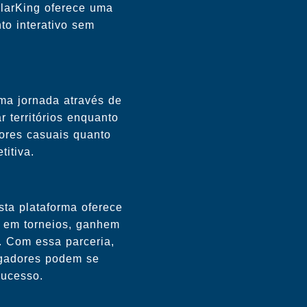
olarKing oferece uma
to interativo sem
ma jornada através de
 territórios enquanto
dores casuais quanto
itiva.
ta plataforma oferece
m em torneios, ganhem
. Com essa parceria,
ogadores podem se
sucesso.