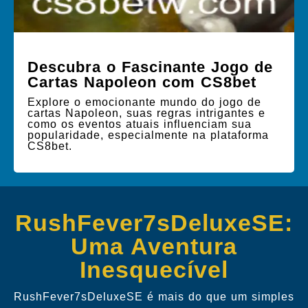
Descubra o Fascinante Jogo de
Cartas Napoleon com CS8bet
Explore o emocionante mundo do jogo de
cartas Napoleon, suas regras intrigantes e
como os eventos atuais influenciam sua
popularidade, especialmente na plataforma
CS8bet.
RushFever7sDeluxeSE:
Uma Aventura
Inesquecível
RushFever7sDeluxeSE é mais do que um simples