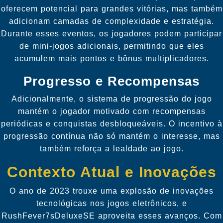
oferecem potencial para grandes vitórias, mas também
adicionam camadas de complexidade e estratégia.
Durante esses eventos, os jogadores podem participar
de mini-jogos adicionais, permitindo que eles
acumulem mais pontos e bônus multiplicadores.
Progresso e Recompensas
Adicionalmente, o sistema de progressão do jogo
mantém o jogador motivado com recompensas
periódicas e conquistas desbloqueáveis. O incentivo à
progressão contínua não só mantém o interesse, mas
também reforça a lealdade ao jogo.
Contexto Atual e Inovações
O ano de 2023 trouxe uma explosão de inovações
tecnológicas nos jogos eletrônicos, e
RushFever7sDeluxeSE aproveita esses avanços. Com