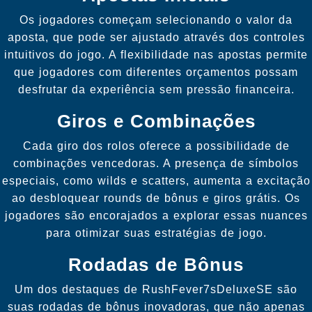
Os jogadores começam selecionando o valor da
aposta, que pode ser ajustado através dos controles
intuitivos do jogo. A flexibilidade nas apostas permite
que jogadores com diferentes orçamentos possam
desfrutar da experiência sem pressão financeira.
Giros e Combinações
Cada giro dos rolos oferece a possibilidade de
combinações vencedoras. A presença de símbolos
especiais, como wilds e scatters, aumenta a excitação
ao desbloquear rounds de bônus e giros grátis. Os
jogadores são encorajados a explorar essas nuances
para otimizar suas estratégias de jogo.
Rodadas de Bônus
Um dos destaques de RushFever7sDeluxeSE são
suas rodadas de bônus inovadoras, que não apenas