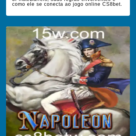
como ele se conecta ao jogo online CS8bet.