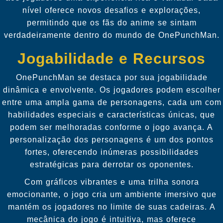
nível oferece novos desafios e explorações,
permitindo que os fãs do anime se sintam
verdadeiramente dentro do mundo de OnePunchMan.
Jogabilidade e Recursos
OnePunchMan se destaca por sua jogabilidade
dinâmica e envolvente. Os jogadores podem escolher
entre uma ampla gama de personagens, cada um com
habilidades especiais e características únicas, que
podem ser melhoradas conforme o jogo avança. A
personalização dos personagens é um dos pontos
fortes, oferecendo inúmeras possibilidades
estratégicas para derrotar os oponentes.
Com gráficos vibrantes e uma trilha sonora
emocionante, o jogo cria um ambiente imersivo que
mantém os jogadores no limite de suas cadeiras. A
mecânica do jogo é intuitiva, mas oferece