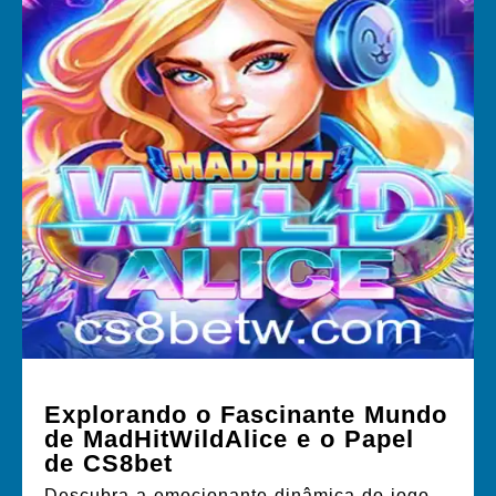
Explorando o Fascinante Mundo
de MadHitWildAlice e o Papel
de CS8bet
Descubra a emocionante dinâmica do jogo