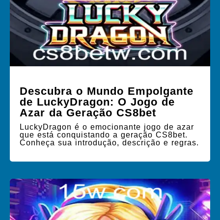
Descubra o Mundo Empolgante
de LuckyDragon: O Jogo de
Azar da Geração CS8bet
LuckyDragon é o emocionante jogo de azar
que está conquistando a geração CS8bet.
Conheça sua introdução, descrição e regras.