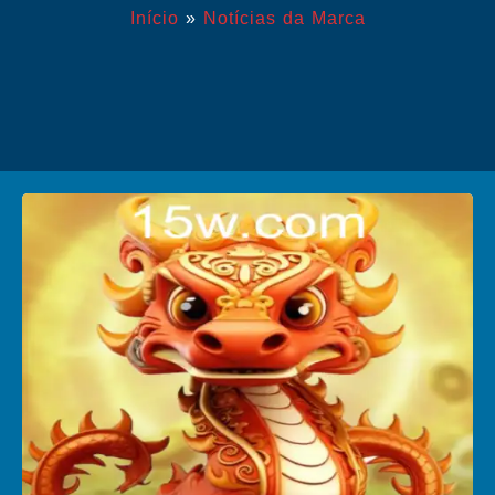
Início
»
Notícias da Marca