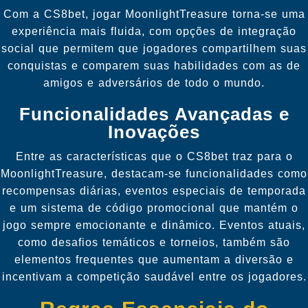
Com a CS8bet, jogar MoonlightTreasure torna-se uma
experiência mais fluida, com opções de integração
social que permitem que jogadores compartilhem suas
conquistas e comparem suas habilidades com as de
amigos e adversários de todo o mundo.
Funcionalidades Avançadas e
Inovações
Entre as características que o CS8bet traz para o
MoonlightTreasure, destacam-se funcionalidades como
recompensas diárias, eventos especiais de temporada
e um sistema de código promocional que mantém o
jogo sempre emocionante e dinâmico. Eventos atuais,
como desafios temáticos e torneios, também são
elementos frequentes que aumentam a diversão e
incentivam a competição saudável entre os jogadores.