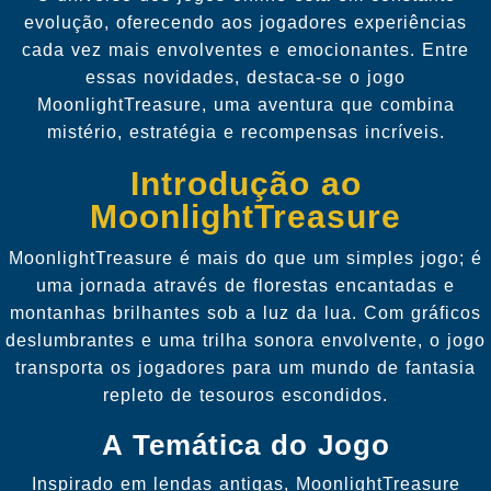
evolução, oferecendo aos jogadores experiências
cada vez mais envolventes e emocionantes. Entre
essas novidades, destaca-se o jogo
MoonlightTreasure, uma aventura que combina
mistério, estratégia e recompensas incríveis.
Introdução ao
MoonlightTreasure
MoonlightTreasure é mais do que um simples jogo; é
uma jornada através de florestas encantadas e
montanhas brilhantes sob a luz da lua. Com gráficos
deslumbrantes e uma trilha sonora envolvente, o jogo
transporta os jogadores para um mundo de fantasia
repleto de tesouros escondidos.
A Temática do Jogo
Inspirado em lendas antigas, MoonlightTreasure