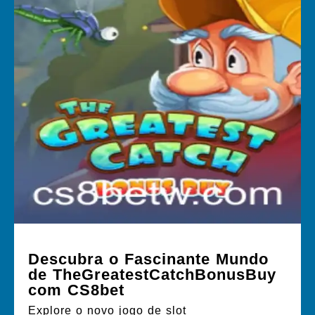
Descubra o Fascinante Mundo
de TheGreatestCatchBonusBuy
com CS8bet
Explore o novo jogo de slot