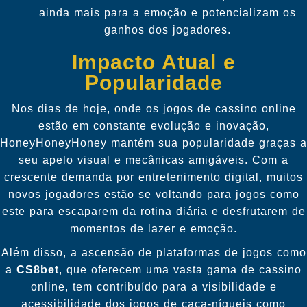
ainda mais para a emoção e potencializam os
ganhos dos jogadores.
Impacto Atual e
Popularidade
Nos dias de hoje, onde os jogos de cassino online
estão em constante evolução e inovação,
HoneyHoneyHoney mantém sua popularidade graças a
seu apelo visual e mecânicas amigáveis. Com a
crescente demanda por entretenimento digital, muitos
novos jogadores estão se voltando para jogos como
este para escaparem da rotina diária e desfrutarem de
momentos de lazer e emoção.
Além disso, a ascensão de plataformas de jogos como
a
CS8bet
, que oferecem uma vasta gama de cassino
online, tem contribuído para a visibilidade e
acessibilidade dos jogos de caça-níqueis como