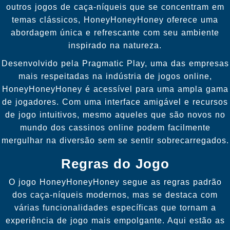
outros jogos de caça-níqueis que se concentram em
temas clássicos, HoneyHoneyHoney oferece uma
abordagem única e refrescante com seu ambiente
inspirado na natureza.
Desenvolvido pela Pragmatic Play, uma das empresas
mais respeitadas na indústria de jogos online,
HoneyHoneyHoney é acessível para uma ampla gama
de jogadores. Com uma interface amigável e recursos
de jogo intuitivos, mesmo aqueles que são novos no
mundo dos cassinos online podem facilmente
mergulhar na diversão sem se sentir sobrecarregados.
Regras do Jogo
O jogo HoneyHoneyHoney segue as regras padrão
dos caça-níqueis modernos, mas se destaca com
várias funcionalidades específicas que tornam a
experiência de jogo mais empolgante. Aqui estão as