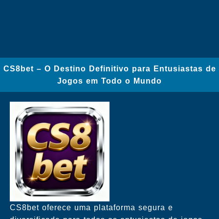
CS8bet – O Destino Definitivo para Entusiastas de
Jogos em Todo o Mundo
CS8bet oferece uma plataforma segura e