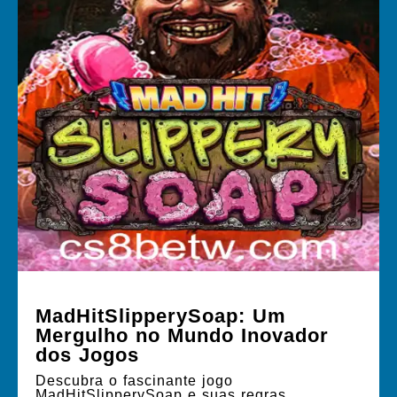
MadHitSlipperySoap: Um
Mergulho no Mundo Inovador
dos Jogos
Descubra o fascinante jogo
MadHitSlipperySoap e suas regras