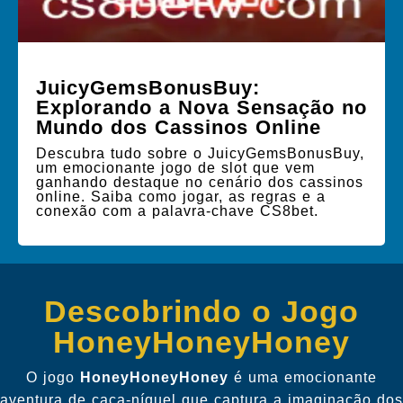
JuicyGemsBonusBuy:
Explorando a Nova Sensação no
Mundo dos Cassinos Online
Descubra tudo sobre o JuicyGemsBonusBuy,
um emocionante jogo de slot que vem
ganhando destaque no cenário dos cassinos
online. Saiba como jogar, as regras e a
conexão com a palavra-chave CS8bet.
Descobrindo o Jogo
HoneyHoneyHoney
O jogo
HoneyHoneyHoney
é uma emocionante
aventura de caça-níquel que captura a imaginação dos