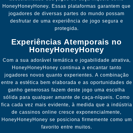
HoneyHoneyHoney. Essas plataformas garantem que
jogadores de diversas partes do mundo possam
desfrutar de uma experiência de jogo segura e
protegida.
Experiências Atemporais no
HoneyHoneyHoney
Com a sua adorável temática e jogabilidade atrativa,
HoneyHoneyHoney continua a encantar tanto
jogadores novos quanto experientes. A combinação
entre a estética bem elaborada e as oportunidades de
ganho generosas fazem deste jogo uma escolha
sólida para qualquer amante de caça-níqueis. Como
fica cada vez mais evidente, à medida que a indústria
de cassinos online cresce exponencialmente,
HoneyHoneyHoney se posiciona firmemente como um
favorito entre muitos.