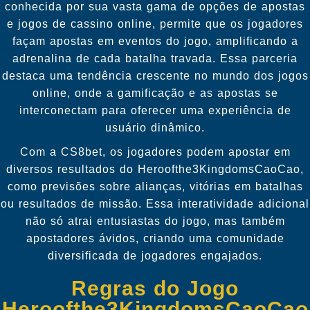
conhecida por sua vasta gama de opções de apostas
e jogos de cassino online, permite que os jogadores
façam apostas em eventos do jogo, amplificando a
adrenalina de cada batalha travada. Essa parceria
destaca uma tendência crescente no mundo dos jogos
online, onde a gamificação e as apostas se
interconectam para oferecer uma experiência de
usuário dinâmico.
Com a CS8bet, os jogadores podem apostar em
diversos resultados do Heroofthe3KingdomsCaoCao,
como previsões sobre alianças, vitórias em batalhas
ou resultados de missão. Essa interatividade adicional
não só atrai entusiastas do jogo, mas também
apostadores ávidos, criando uma comunidade
diversificada de jogadores engajados.
Regras do Jogo
Heroofthe3KingdomsCaoCao