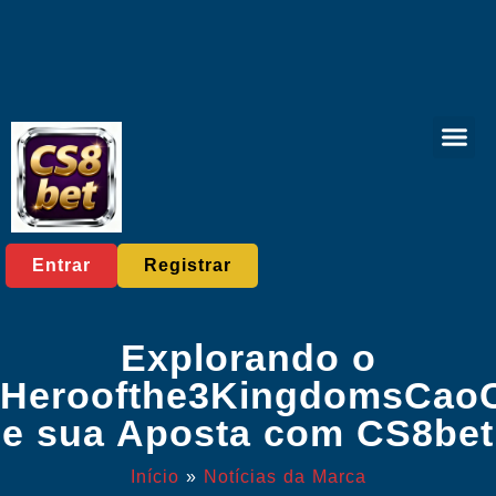
Jogos ao vivo
Jogos de mesa
Contrato Usu
Notícias da
Entrar
Registrar
Explorando o
Heroofthe3KingdomsCao
e sua Aposta com CS8bet
Início
»
Notícias da Marca