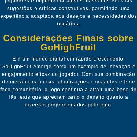
jogadores e implementa ajustes baseados em suas
sugestões e críticas construtivas, permitindo uma
experiência adaptada aos desejos e necessidades dos
usuários.
Considerações Finais sobre
GoHighFruit
Em um mundo digital em rápido crescimento,
GoHighFruit emerge como um exemplo de inovação e
engajamento eficaz do jogador. Com sua combinação
de mecânicas únicas, atualizações constantes e forte
foco comunitário, o jogo continua a atrair uma base de
fãs leais que apreciam tanto o desafio quanto a
diversão proporcionados pelo jogo.