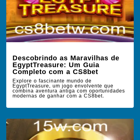
Descobrindo as Maravilhas de
EgyptTreasure: Um Guia
Completo com a CS8bet
Explore o fascinante mundo de
EgyptTreasure, um jogo envolvente que
combina aventura antiga com oportunidades
modernas de ganhar com a CS8bet.