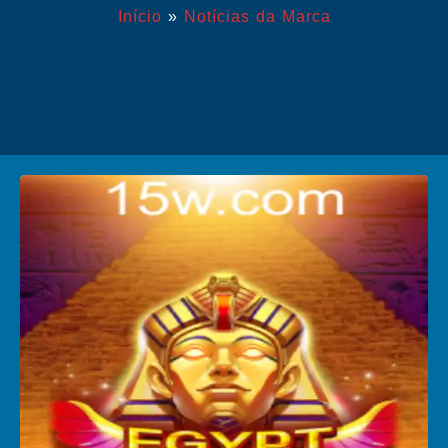
Início
»
Notícias da Marca