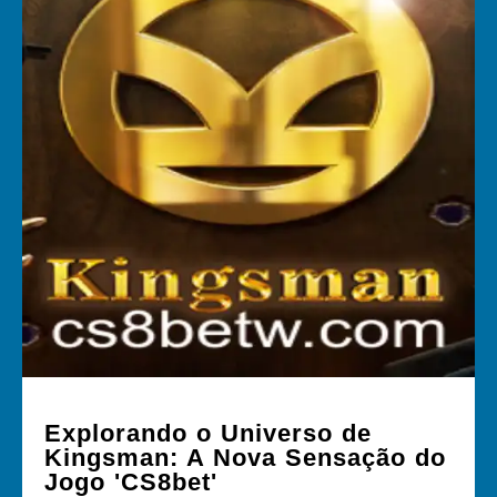
Explorando o Universo de
Kingsman: A Nova Sensação do
Jogo 'CS8bet'