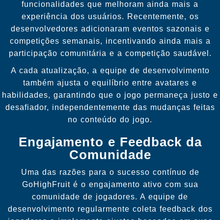
funcionalidades que melhoram ainda mais a
experiência dos usuários. Recentemente, os
desenvolvedores adicionaram eventos sazonais e
competições semanais, incentivando ainda mais a
participação comunitária e a competição saudável.
A cada atualização, a equipe de desenvolvimento
também ajusta o equilíbrio entre avatares e
habilidades, garantindo que o jogo permaneça justo e
desafiador, independentemente das mudanças feitas
no conteúdo do jogo.
Engajamento e Feedback da
Comunidade
Uma das razões para o sucesso contínuo de
GoHighFruit é o engajamento ativo com sua
comunidade de jogadores. A equipe de
desenvolvimento regularmente coleta feedback dos