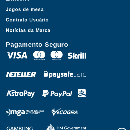
Jogos de mesa
Contrato Usuário
Notícias da Marca
Pagamento Seguro