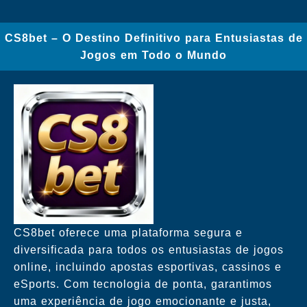
CS8bet – O Destino Definitivo para Entusiastas de
Jogos em Todo o Mundo
CS8bet oferece uma plataforma segura e
diversificada para todos os entusiastas de jogos
online, incluindo apostas esportivas, cassinos e
eSports. Com tecnologia de ponta, garantimos
uma experiência de jogo emocionante e justa,