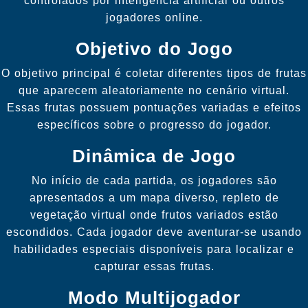
controlados por inteligência artificial ou outros
jogadores online.
Objetivo do Jogo
O objetivo principal é coletar diferentes tipos de frutas
que aparecem aleatoriamente no cenário virtual.
Essas frutas possuem pontuações variadas e efeitos
específicos sobre o progresso do jogador.
Dinâmica de Jogo
No início de cada partida, os jogadores são
apresentados a um mapa diverso, repleto de
vegetação virtual onde frutos variados estão
escondidos. Cada jogador deve aventurar-se usando
habilidades especiais disponíveis para localizar e
capturar essas frutas.
Modo Multijogador