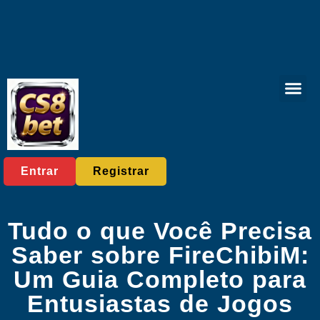
Jogos ao vivo
Jogos de mesa
Contrato Usu
Notícias da
Entrar
Registrar
Tudo o que Você Precisa
Saber sobre FireChibiM:
Um Guia Completo para
Entusiastas de Jogos