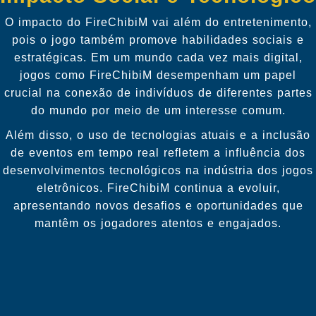
O impacto do FireChibiM vai além do entretenimento,
pois o jogo também promove habilidades sociais e
estratégicas. Em um mundo cada vez mais digital,
jogos como FireChibiM desempenham um papel
crucial na conexão de indivíduos de diferentes partes
do mundo por meio de um interesse comum.
Além disso, o uso de tecnologias atuais e a inclusão
de eventos em tempo real refletem a influência dos
desenvolvimentos tecnológicos na indústria dos jogos
eletrônicos. FireChibiM continua a evoluir,
apresentando novos desafios e oportunidades que
mantêm os jogadores atentos e engajados.