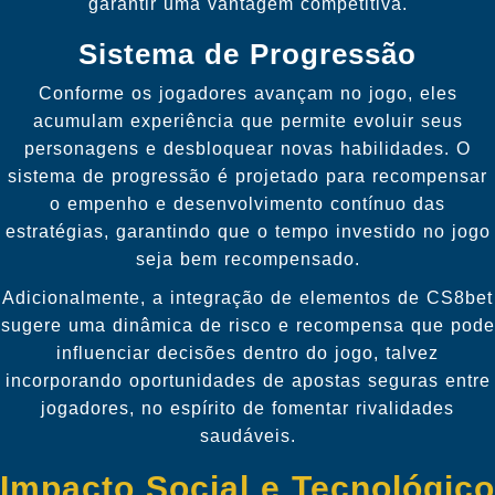
garantir uma vantagem competitiva.
Sistema de Progressão
Conforme os jogadores avançam no jogo, eles
acumulam experiência que permite evoluir seus
personagens e desbloquear novas habilidades. O
sistema de progressão é projetado para recompensar
o empenho e desenvolvimento contínuo das
estratégias, garantindo que o tempo investido no jogo
seja bem recompensado.
Adicionalmente, a integração de elementos de CS8bet
sugere uma dinâmica de risco e recompensa que pode
influenciar decisões dentro do jogo, talvez
incorporando oportunidades de apostas seguras entre
jogadores, no espírito de fomentar rivalidades
saudáveis.
Impacto Social e Tecnológico