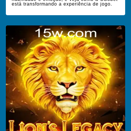
está transformando a experiência de jogo.