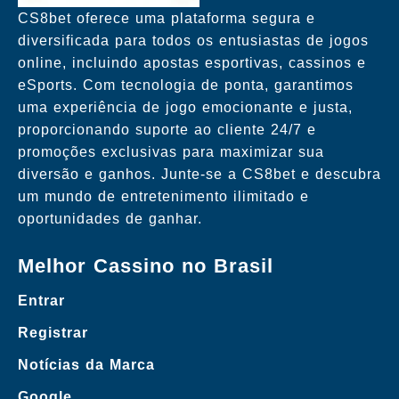
CS8bet oferece uma plataforma segura e
diversificada para todos os entusiastas de jogos
online, incluindo apostas esportivas, cassinos e
eSports. Com tecnologia de ponta, garantimos
uma experiência de jogo emocionante e justa,
proporcionando suporte ao cliente 24/7 e
promoções exclusivas para maximizar sua
diversão e ganhos. Junte-se a CS8bet e descubra
um mundo de entretenimento ilimitado e
oportunidades de ganhar.
Melhor Cassino no Brasil
Entrar
Registrar
Notícias da Marca
Google