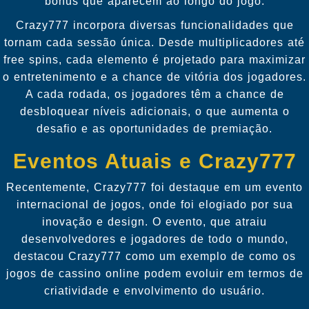
bônus que aparecem ao longo do jogo.
Crazy777 incorpora diversas funcionalidades que
tornam cada sessão única. Desde multiplicadores até
free spins, cada elemento é projetado para maximizar
o entretenimento e a chance de vitória dos jogadores.
A cada rodada, os jogadores têm a chance de
desbloquear níveis adicionais, o que aumenta o
desafio e as oportunidades de premiação.
Eventos Atuais e Crazy777
Recentemente, Crazy777 foi destaque em um evento
internacional de jogos, onde foi elogiado por sua
inovação e design. O evento, que atraiu
desenvolvedores e jogadores de todo o mundo,
destacou Crazy777 como um exemplo de como os
jogos de cassino online podem evoluir em termos de
criatividade e envolvimento do usuário.