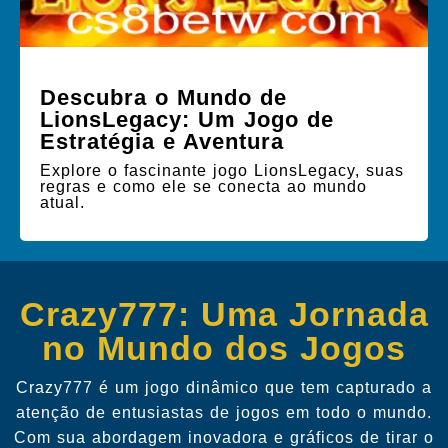
Descubra o Mundo de
LionsLegacy: Um Jogo de
Estratégia e Aventura
Explore o fascinante jogo LionsLegacy, suas
regras e como ele se conecta ao mundo
atual.
Crazy777: Uma Jornada
no Mundo dos Jogos
Crazy777 é um jogo dinâmico que tem capturado a
atenção de entusiastas de jogos em todo o mundo.
Com sua abordagem inovadora e gráficos de tirar o