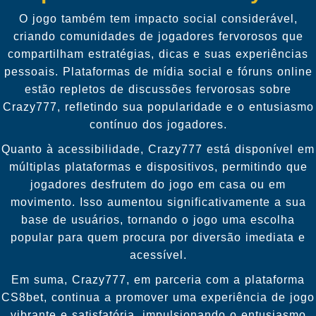
O jogo também tem impacto social considerável,
criando comunidades de jogadores fervorosos que
compartilham estratégias, dicas e suas experiências
pessoais. Plataformas de mídia social e fóruns online
estão repletos de discussões fervorosas sobre
Crazy777, refletindo sua popularidade e o entusiasmo
contínuo dos jogadores.
Quanto à acessibilidade, Crazy777 está disponível em
múltiplas plataformas e dispositivos, permitindo que
jogadores desfrutem do jogo em casa ou em
movimento. Isso aumentou significativamente a sua
base de usuários, tornando o jogo uma escolha
popular para quem procura por diversão imediata e
acessível.
Em suma, Crazy777, em parceria com a plataforma
CS8bet, continua a promover uma experiência de jogo
vibrante e satisfatória, impulsionando o entusiasmo