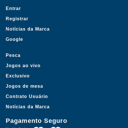
Entrar
Registrar
Notícias da Marca
Google
Pesca
Jogos ao vivo
Exclusivo
Jogos de mesa
Contrato Usuário
Notícias da Marca
Pagamento Seguro