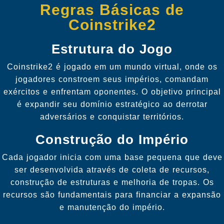
Regras Básicas de
Coinstrike2
Estrutura do Jogo
Coinstrike2 é jogado em um mundo virtual, onde os
jogadores constroem seus impérios, comandam
exércitos e enfrentam oponentes. O objetivo principal
é expandir seu domínio estratégico ao derrotar
adversários e conquistar territórios.
Construção do Império
Cada jogador inicia com uma base pequena que deve
ser desenvolvida através de coleta de recursos,
construção de estruturas e melhoria de tropas. Os
recursos são fundamentais para financiar a expansão
e manutenção do império.