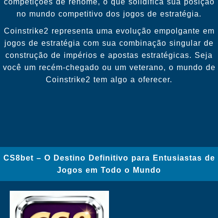
competições de renome, o que solidifica sua posição
no mundo competitivo dos jogos de estratégia.
Coinstrike2 representa uma evolução empolgante em
jogos de estratégia com sua combinação singular de
construção de impérios e apostas estratégicas. Seja
você um recém-chegado ou um veterano, o mundo de
Coinstrike2 tem algo a oferecer.
CS8bet – O Destino Definitivo para Entusiastas de
Jogos em Todo o Mundo