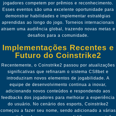
jogadores competem por prêmios e reconhecimento.
Esses eventos são uma excelente oportunidade para
demonstrar habilidades e implementar estratégias
aprendidas ao longo do jogo. Torneios internacionais
atraem uma audiência global, trazendo novas metas e
desafios para a comunidade.
Implementações Recentes e
Futuro do Coinstrike2
Recentemente, o Coinstrike2 passou por atualizações
significativas que refinaram o sistema CS8bet e
introduziram novos elementos de jogabilidade. A
equipe de desenvolvimento continua a inovar,
adicionando novos conteúdos e respondendo aos
feedbacks dos jogadores para melhorar a experiência
do usuário. No cenário dos esports, Coinstrike2
começou a fazer seu nome, sendo adicionado a várias