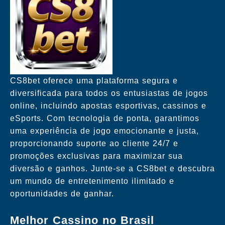
CS8bet oferece uma plataforma segura e
diversificada para todos os entusiastas de jogos
online, incluindo apostas esportivas, cassinos e
eSports. Com tecnologia de ponta, garantimos
uma experiência de jogo emocionante e justa,
proporcionando suporte ao cliente 24/7 e
promoções exclusivas para maximizar sua
diversão e ganhos. Junte-se a CS8bet e descubra
um mundo de entretenimento ilimitado e
oportunidades de ganhar.
Melhor Cassino no Brasil