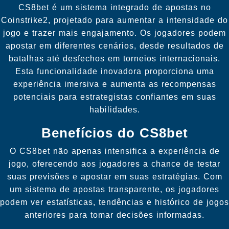
CS8bet é um sistema integrado de apostas no
Coinstrike2, projetado para aumentar a intensidade do
jogo e trazer mais engajamento. Os jogadores podem
apostar em diferentes cenários, desde resultados de
batalhas até desfechos em torneios internacionais.
Esta funcionalidade inovadora proporciona uma
experiência imersiva e aumenta as recompensas
potenciais para estrategistas confiantes em suas
habilidades.
Benefícios do CS8bet
O CS8bet não apenas intensifica a experiência de
jogo, oferecendo aos jogadores a chance de testar
suas previsões e apostar em suas estratégias. Com
um sistema de apostas transparente, os jogadores
podem ver estatísticas, tendências e histórico de jogos
anteriores para tomar decisões informadas.