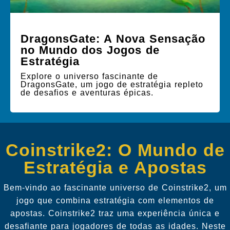
DragonsGate: A Nova Sensação
no Mundo dos Jogos de
Estratégia
Explore o universo fascinante de
DragonsGate, um jogo de estratégia repleto
de desafios e aventuras épicas.
Coinstrike2: O Mundo de
Estratégia e Apostas
Bem-vindo ao fascinante universo de Coinstrike2, um
jogo que combina estratégia com elementos de
apostas. Coinstrike2 traz uma experiência única e
desafiante para jogadores de todas as idades. Neste