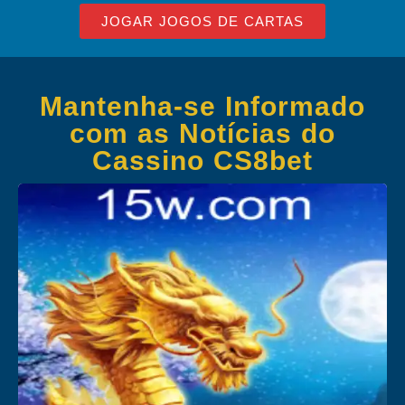
JOGAR JOGOS DE CARTAS
Mantenha-se Informado
com as Notícias do
Cassino CS8bet