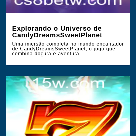
Explorando o Universo de
CandyDreamsSweetPlanet
Uma imersão completa no mundo encantador
de CandyDreamsSweetPlanet, o jogo que
combina doçura e aventura.