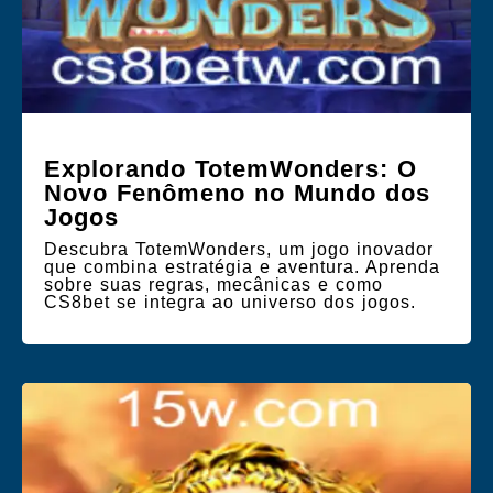
Explorando TotemWonders: O
Novo Fenômeno no Mundo dos
Jogos
Descubra TotemWonders, um jogo inovador
que combina estratégia e aventura. Aprenda
sobre suas regras, mecânicas e como
CS8bet se integra ao universo dos jogos.