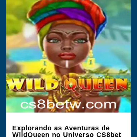
Explorando as Aventuras de
WildQueen no Universo CS8bet