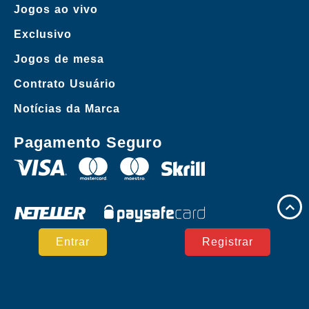
Jogos ao vivo
Exclusivo
Jogos de mesa
Contrato Usuário
Notícias da Marca
Pagamento Seguro
Entrar
Registrar