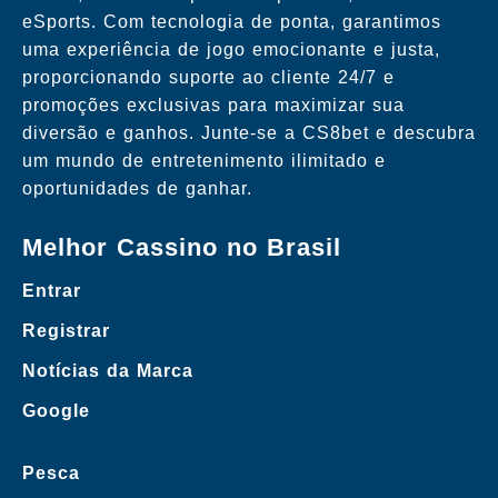
eSports. Com tecnologia de ponta, garantimos
uma experiência de jogo emocionante e justa,
proporcionando suporte ao cliente 24/7 e
promoções exclusivas para maximizar sua
diversão e ganhos. Junte-se a CS8bet e descubra
um mundo de entretenimento ilimitado e
oportunidades de ganhar.
Melhor Cassino no Brasil
Entrar
Registrar
Notícias da Marca
Google
Pesca