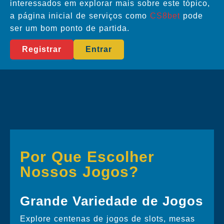
interessados em explorar mais sobre este tópico,
a página inicial de serviços como
CS8bet
pode
ser um bom ponto de partida.
Registrar
Entrar
Por Que Escolher
Nossos Jogos?
Grande Variedade de Jogos
Explore centenas de jogos de slots, mesas