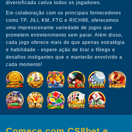
diversificada cativa todos os jogadores.
Em colaboração com os principais fornecedores
como TP, JILI, KM, FTG e RICH88, oferecemos
uma impressionante variedade de jogos que
prometem entretenimento sem parar. Além disso,
cada jogo oferece mais do que apenas estratégia
e habilidade - espere ação de tirar o fôlego e
desafios instigantes que o manterão envolvido a
cada momento!
Comece com CS8bet e