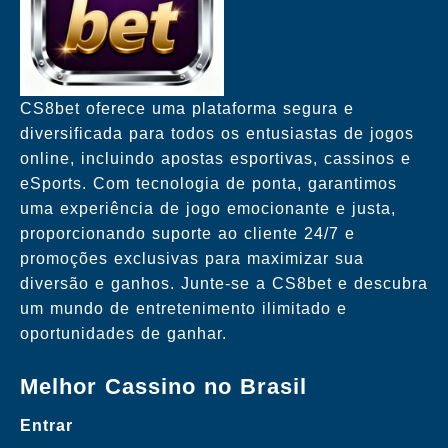
CS8bet oferece uma plataforma segura e
diversificada para todos os entusiastas de jogos
online, incluindo apostas esportivas, cassinos e
eSports. Com tecnologia de ponta, garantimos
uma experiência de jogo emocionante e justa,
proporcionando suporte ao cliente 24/7 e
promoções exclusivas para maximizar sua
diversão e ganhos. Junte-se a CS8bet e descubra
um mundo de entretenimento ilimitado e
oportunidades de ganhar.
Melhor Cassino no Brasil
Entrar