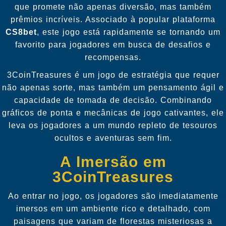
que promete não apenas diversão, mas também
prêmios incríveis. Associado à popular plataforma
CS8bet
, este jogo está rapidamente se tornando um
favorito para jogadores em busca de desafios e
recompensas.
3CoinTreasures é um jogo de estratégia que requer
não apenas sorte, mas também um pensamento ágil e
capacidade de tomada de decisão. Combinando
gráficos de ponta e mecânicas de jogo cativantes, ele
leva os jogadores a um mundo repleto de tesouros
ocultos e aventuras sem fim.
A Imersão em
3CoinTreasures
Ao entrar no jogo, os jogadores são imediatamente
imersos em um ambiente rico e detalhado, com
paisagens que variam de florestas misteriosas a