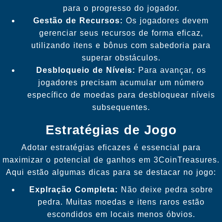
para o progresso do jogador.
Gestão de Recursos:
Os jogadores devem
gerenciar seus recursos de forma eficaz,
utilizando itens e bônus com sabedoria para
superar obstáculos.
Desbloqueio de Níveis:
Para avançar, os
jogadores precisam acumular um número
específico de moedas para desbloquear níveis
subsequentes.
Estratégias de Jogo
Adotar estratégias eficazes é essencial para
maximizar o potencial de ganhos em 3CoinTreasures.
Aqui estão algumas dicas para se destacar no jogo:
Explração Completa:
Não deixe pedra sobre
pedra. Muitas moedas e itens raros estão
escondidos em locais menos óbvios.