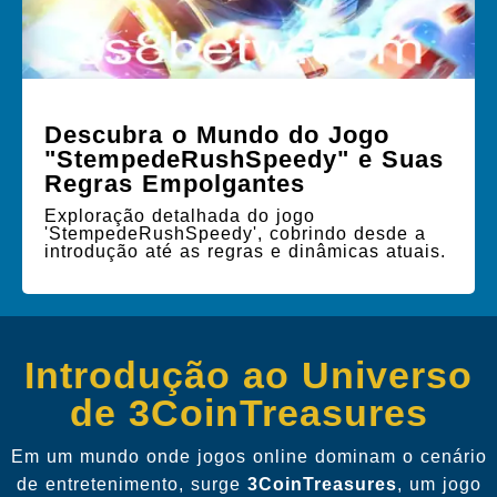
Descubra o Mundo do Jogo
"StempedeRushSpeedy" e Suas
Regras Empolgantes
Exploração detalhada do jogo
'StempedeRushSpeedy', cobrindo desde a
introdução até as regras e dinâmicas atuais.
Introdução ao Universo
de 3CoinTreasures
Em um mundo onde jogos online dominam o cenário
de entretenimento, surge
3CoinTreasures
, um jogo