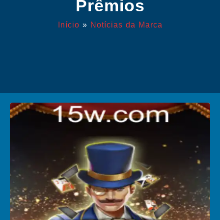
Prêmios
Início
»
Notícias da Marca